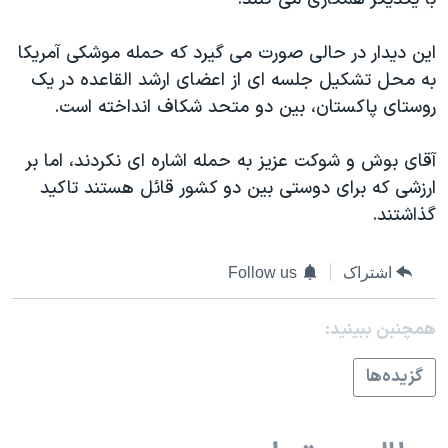
دنبال کنید
مستندها
فرهنگ و زندگی
اين ديدار در حالی صورت می گيرد که حمله موشکی آمريکا
حقوق شهروندی
انتخابات ریاست جمهوری آمریکا ۲۰۲۴
به محل تشکيل جلسه ای از اعضای ارشد القاعده در يک
اقتصادی
حمله جمهوری اسلامی به اسرائیل
روستای پاکستان، بين دو متحد شکاف انداخته است.
رمز مهسا
علم و فناوری
زبانهای مختلف
آقای بوش و شوکت عزيز به حمله اشاره ای نکردند، اما بر
اسرائیل در جنگ
ورزش زنان در ایران
ارزشی که برای دوستی بين دو کشور قائل هستند تاکيد
گالری عکس
اعتراضات زن، زندگی، آزادی
گذاشتند.
آرشیو پخش زنده
مجموعه مستندهای دادخواهی
تریبونال مردمی آبان ۹۸
اشتراک
Follow us
دادگاه حمید نوری
همچنبن ببینید:
چهل سال گروگان‌گیری
گزيده‌ها
قانون شفافیت دارائی کادر رهبری ایران
اعتراضات مردمی آبان ۹۸