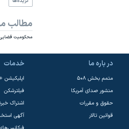
گزيده‌ها
نرگس محمدی برنده جایزه نوبل صلح
همایش محافظه‌کاران آمریکا «سی‌پک»
مطالب مر
صفحه‌های ویژه
محکومیت قضایی یک
سفر پرزیدنت ترامپ به چین
در باره ما
خدمات
متمم بخش ۵۰۸
اپلیکیشن +VOA
منشور صدای آمریکا
فیلترشکن
حقوق و مقررات
اشتراک خبرن
قوانین تالار
آگهی استخد
فرکانس‌های 