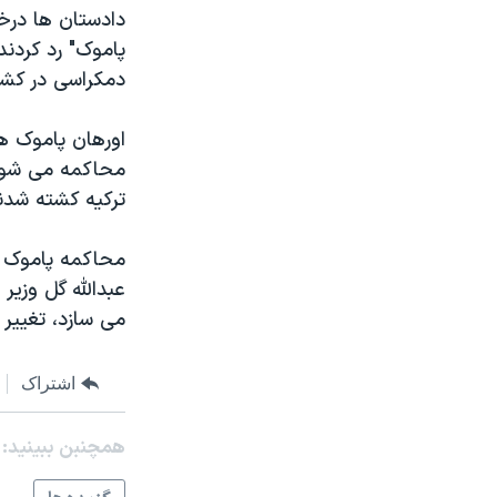
مستندها
فرهنگ و زندگی
دادستان ها درخو
حقوق شهروندی
انتخابات ریاست جمهوری آمریکا ۲۰۲۴
پاموک" رد کردند
دمکراسی در کشو
اقتصادی
حمله جمهوری اسلامی به اسرائیل
رمز مهسا
علم و فناوری
اورهان پاموک ه
اسرائیل در جنگ
ورزش زنان در ایران
ترکیه کشته شدن
گالری عکس
اعتراضات زن، زندگی، آزادی
آرشیو پخش زنده
مجموعه مستندهای دادخواهی
محاکمه پاموک با
تریبونال مردمی آبان ۹۸
عبدالله گل وزیر
می سازد، تغییر ک
دادگاه حمید نوری
چهل سال گروگان‌گیری
اشتراک
قانون شفافیت دارائی کادر رهبری ایران
همچنبن ببینید:
اعتراضات مردمی آبان ۹۸
اسرائیل در جنگ