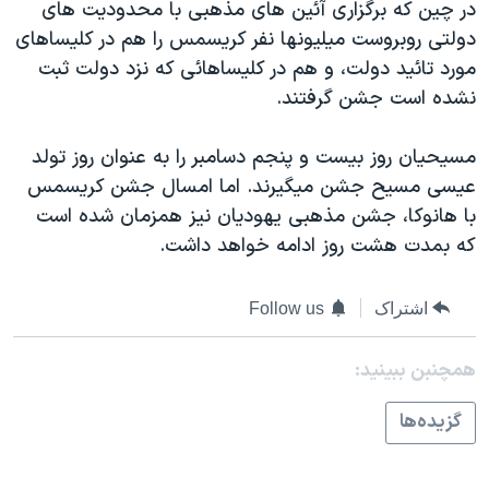
اسرائیل در جنگ
در چين که برگزاری آئين های مذهبی با محدوديت های
دولتی روبروست ميليونها نفر کريسمس را هم در کليساهای
نرگس محمدی برنده جایزه نوبل صلح
مورد تائيد دولت، و هم در کليساهائی که نزد دولت ثبت
همایش محافظه‌کاران آمریکا «سی‌پک»
نشده است جشن گرفتند.
صفحه‌های ویژه
مسيحيان روز بيست و پنجم دسامبر را به عنوان روز تولد
سفر پرزیدنت ترامپ به چین
عيسی مسيح جشن ميگيرند. اما امسال جشن کريسمس
با هانوکا، جشن مذهبی يهوديان نيز همزمان شده است
که بمدت هشت روز ادامه خواهد داشت.
اشتراک
Follow us
همچنبن ببینید:
گزيده‌ها