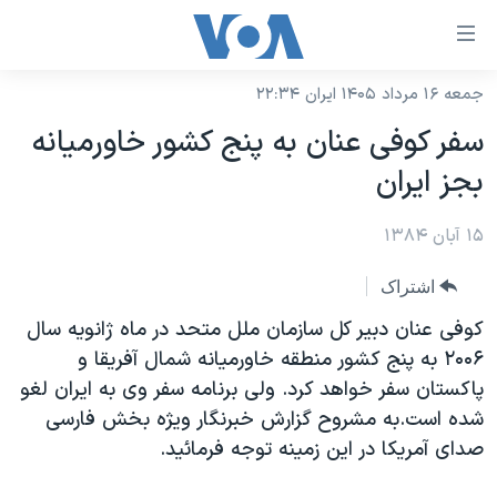
ینکهای
ابل
سترسی
جمعه ۱۶ مرداد ۱۴۰۵ ایران ۲۲:۳۴
خانه
هش
سفر کوفی عنان به پنج کشور خاورميانه
نسخه سبک وب‌سایت
ه
بجز ايران
حتوای
موضوع ها
صلی
۱۵ آبان ۱۳۸۴
برنامه های تلویزیونی
ایران
هش
جدول برنامه ها
ه
آمریکا
اشتراک
فحه
صفحه‌های ویژه
جهان
کوفی عنان دبير کل سازمان ملل متحد در ماه ژانويه سال
صلی
فرکانس‌های صدای آمریکا
۲۰۰۶ به پنج کشور منطقه خاورميانه شمال آفريقا و
ورزشی
جام جهانی ۲۰۲۶
هش
پاکستان سفر خواهد کرد. ولی برنامه سفر وی به ايران لغو
پخش رادیویی
ه
گزیده‌ها
عملیات خشم حماسی
شده است.به مشروح گزارش خبرنگار ويژه بخش فارسی
ستجو
۲۵۰سالگی آمریکا
ویژه برنامه‌ها
صدای آمريکا در اين زمينه توجه فرمائيد.
یادگیری زبان انگلیسی
ویدیوها
بایگانی برنامه‌های تلویزیونی