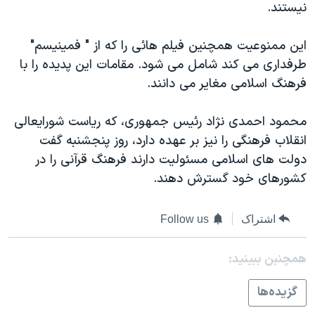
نيستند.
دنبال کنید
مستندها
فرهنگ و زندگی
حقوق شهروندی
انتخابات ریاست جمهوری آمریکا ۲۰۲۴
اين ممنوعيت همچنين فيلم هائی را که از " فمينيسم"
طرفداری می کند شامل می شود. مقامات اين پديده را با
اقتصادی
حمله جمهوری اسلامی به اسرائیل
فرهنگ اسلامی مغاير می دانند.
رمز مهسا
علم و فناوری
زبانهای مختلف
اسرائیل در جنگ
ورزش زنان در ایران
محمود احمدی نژاد رئيس جمهوری، که رياست شورايعالی
انقلاب فرهنگی را نيز بر عهده دارد، روز پنجشنبه گفت
گالری عکس
اعتراضات زن، زندگی، آزادی
دولت های اسلامی مسئوليت دارند فرهنگ قرآنی را در
آرشیو پخش زنده
مجموعه مستندهای دادخواهی
کشورهای خود گسترش دهند.
تریبونال مردمی آبان ۹۸
دادگاه حمید نوری
اشتراک
Follow us
چهل سال گروگان‌گیری
همچنبن ببینید:
قانون شفافیت دارائی کادر رهبری ایران
گزيده‌ها
اعتراضات مردمی آبان ۹۸