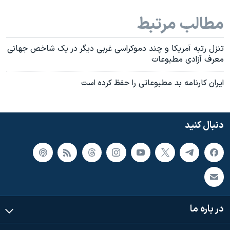
اسرائیل در جنگ
مطالب مرتبط
نرگس محمدی برنده جایزه نوبل صلح
همایش محافظه‌کاران آمریکا «سی‌پک»
تنزل رتبه آمريکا و چند دموکراسی غربی ديگر در يک شاخص جهانی
صفحه‌های ویژه
معرف آزادی مطبوعات
سفر پرزیدنت ترامپ به چین
ايران کارنامه بد مطبوعاتی را حفظ کرده است
دنبال کنید
در باره ما