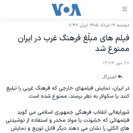
ینکهای
ابل
سترسی
دوشنبه ۱۹ مرداد ۱۴۰۵ ایران ۱۱:۴۷
خانه
هش
فيلم های مبلّغ فرهنگ غرب در ايران
نسخه سبک وب‌سایت
ه
ممنوع شد
حتوای
موضوع ها
صلی
۲۸ مهر ۱۳۸۴
برنامه های تلویزیونی
ایران
هش
جدول برنامه ها
ه
آمریکا
اشتراک
فحه
صفحه‌های ویژه
جهان
در ايران، نمايش فيلمهای خارجی که فرهنگ غربی را تبليغ
صلی
فرکانس‌های صدای آمریکا
کنند يا سکولار به نطر برسند، ممنوع شده است.
ورزشی
جام جهانی ۲۰۲۶
هش
پخش رادیویی
ه
گزیده‌ها
عملیات خشم حماسی
شورايعالی انقلاب فرهنگی جمهوری اسلامی می گويد
ستجو
۲۵۰سالگی آمریکا
ویژه برنامه‌ها
فيلمهائی که خشونت يا مواد مخدر و استفاده از نوشيدنی
یادگیری زبان انگلیسی
های الکلی را نشان می دهند ديگر قابل توزيع و نمايش
ویدیوها
بایگانی برنامه‌های تلویزیونی