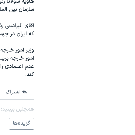
مستندها
فرهنگ و زندگی
سازمان بين الملل
حقوق شهروندی
انتخابات ریاست جمهوری آمریکا ۲۰۲۴
اقتصادی
حمله جمهوری اسلامی به اسرائیل
آقای البرادعی ر
که ايران در جه
رمز مهسا
علم و فناوری
اسرائیل در جنگ
ورزش زنان در ایران
وزير امور خارجه
گالری عکس
اعتراضات زن، زندگی، آزادی
امور خارجه بريتا
عدم اعتمادی را
آرشیو پخش زنده
مجموعه مستندهای دادخواهی
کند.
تریبونال مردمی آبان ۹۸
دادگاه حمید نوری
اشتراک
چهل سال گروگان‌گیری
همچنبن ببینید:
قانون شفافیت دارائی کادر رهبری ایران
اعتراضات مردمی آبان ۹۸
گزيده‌ها
اسرائیل در جنگ