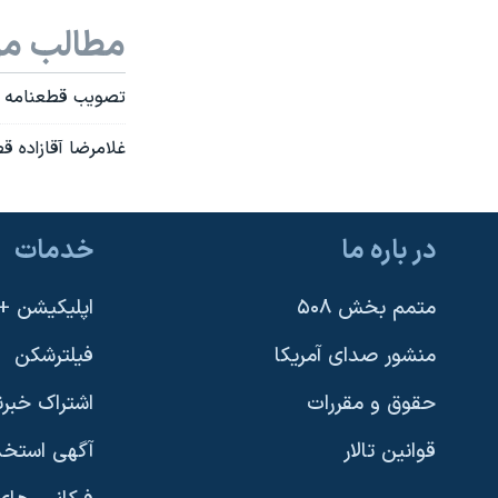
نرگس محمدی برنده جایزه نوبل صلح
مطالب مر
همایش محافظه‌کاران آمریکا «سی‌پک»
تصويب قطعنامه آژا
صفحه‌های ویژه
غلامرضا آقازاده ق
سفر پرزیدنت ترامپ به چین
در باره ما
خدمات
متمم بخش ۵۰۸
اپلیکیشن +VOA
منشور صدای آمریکا
فیلترشکن
حقوق و مقررات
اشتراک خبرن
قوانین تالار
آگهی استخد