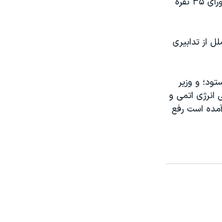
هاويه سولانا رئيس بخش سياسی اتحاديه اروپا از پشتيبانی گسترده اعضای شورای ۳۵ نفره
ل از تدابيری
تود؛ و وزير
ی انرژی اتمی و
آمده است رفع