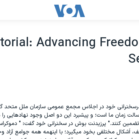
itorial: Advancing Freed
S
رسخنرانی خود در اجلاس مجمع عمومی سازمان ملل متحد گ
سالت زمان ما است؛ و پيشبرد اين دو اصل وجود نهادهايی را 
ا تضمين کنند." پرزيدنت بوش در سخنرانی خود گفت: " دموکراس
، اَشکال مختلفی بخود ميگيرد؛ با اينهمه همه جوامع آزاد و