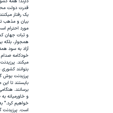
دارند: همه کشو
مستندها
فرهنگ و زندگی
قدرت دولت محدود
حقوق شهروندی
انتخابات ریاست جمهوری آمریکا ۲۰۲۴
يک رفتار ميکنن
اقتصادی
حمله جمهوری اسلامی به اسرائیل
بيان و مذهب تض
مورد احترام است
رمز مهسا
علم و فناوری
و ثبات جهان کمک
اسرائیل در جنگ
ورزش زنان در ایران
همجوار، بلکه ب
گالری عکس
اعتراضات زن، زندگی، آزادی
آزاد به سود همه
خودکامه صدام ح
آرشیو پخش زنده
مجموعه مستندهای دادخواهی
ميکند. پرزيدنت 
تریبونال مردمی آبان ۹۸
بتوانند کشوری ن
دادگاه حمید نوری
پرزيدنت بوش گف
بايستند تا اين 
چهل سال گروگان‌گیری
برسانند. هنگامی
قانون شفافیت دارائی کادر رهبری ایران
و خاورميانه به 
اعتراضات مردمی آبان ۹۸
خواهيم کرد." به
است. پرزيدنت گ
اسرائیل در جنگ