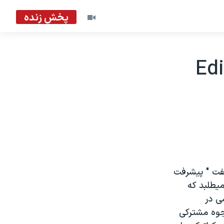
پخش زنده
Ed
فت " پيشرفت
ميطلبد که
ی در
جوه مشترکی