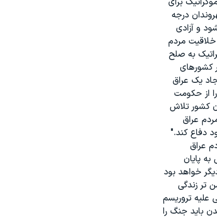
وکراتيک برای
روندان درجه
ود و آزادی
 خلاقيت مردم
راتيک به صلح
ر کشورهای
جاد يک عراق
را از حکومت
آن کشور تلاش
ردم عراق
 دفاع کند."
م عراق
 به پايان
يگر خواهد بود
ن تر زندگی
ی عليه تروريسم
ن بايد جنگ را