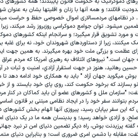
رهای دموکراتيک به حکومت قانون پايبندند؛ همه کشورهای دم
يت قائلند؛ و همه آنها با زنان و اقليتها يشان به عنوان شه
د. در نظامهای مردمسالاری اموال خصوصی حفظ و حراست ميش
مين ميشود. توان جوامع دموکراسی روزبروز رشد ميکند، زيرا
 و مورد تشويق قرار ميگيرد؛ و سرانجام اينکه کشورهای دموک
 ميکنند، زيرا از دستاوردهای شهروندان خود، نه برای غلبه ب
رای عظمت و بزرگی ملت خود بهره ميگيرند. به همين جهت اي
 جهان است." نيروهای ائتلاف به رهبری آمريکا که مردم عراق 
سين رهانيد، هنوز در جهت استقرار آزادي، امنيت و ثبات در 
بوش ميگويد جهان آزاد " بايد به همکاری خود ادامه دهد تا م
و بسازند که برخود حکومت کند، روی پای خود بايستد و از خود
ت: "سازمان ملل و کشورهای عضو آن بايد کماکان در کنار مرد
مردم بتوانند سفر خود را در ايجاد نظامی مبتنی بر قانون اساسی
 که اين سفر بپايان رسيد، پيروزی آنها الهام بخش کشورهای د
صلح، و آزادی خواهد رسيد؛ و بدينسان همه ما در يک دنيای ام
 گفته پرزيدنت بوش، راه ديگر تضمين دنيای امن تر نبرد جهان
فت: مقابله با دشمن امری ضروری است؛ و بنابراين دنيای متمد