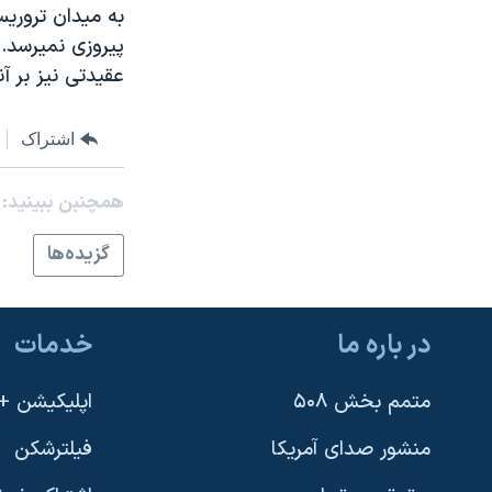
به ميدان تروريست
نرگس محمدی برنده جایزه نوبل صلح
پيروزی نميرسد. 
همایش محافظه‌کاران آمریکا «سی‌پک»
عقيدتی نيز بر آن
صفحه‌های ویژه
اشتراک
سفر پرزیدنت ترامپ به چین
همچنبن ببینید:
گزيده‌ها
در باره ما
خدمات
متمم بخش ۵۰۸
اپلیکیشن +VOA
منشور صدای آمریکا
فیلترشکن