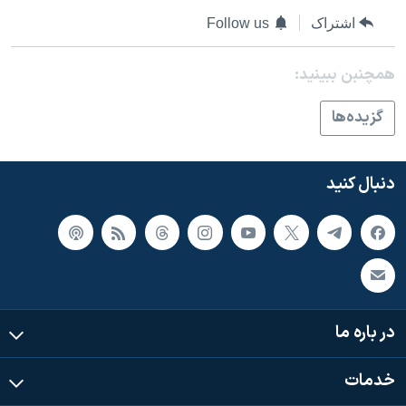
اسرائیل در جنگ
اشتراک
Follow us
نرگس محمدی برنده جایزه نوبل صلح
همایش محافظه‌کاران آمریکا «سی‌پک»
همچنبن ببینید:
صفحه‌های ویژه
گزيده‌ها
سفر پرزیدنت ترامپ به چین
دنبال کنید
در باره ما
خدمات