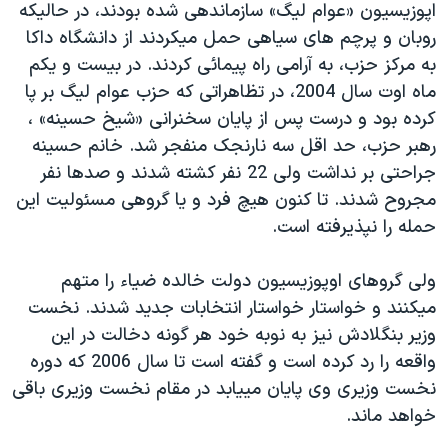
اپوزيسيون «عوام ليگ» سازماندهی شده بودند، در حاليکه
دنبال کنید
مستندها
فرهنگ و زندگی
روبان و پرچم های سياهی حمل ميکردند از دانشگاه داکا
حقوق شهروندی
انتخابات ریاست جمهوری آمریکا ۲۰۲۴
به مرکز حزب، به آرامی راه پيمائی کردند. در بيست و يکم
ماه اوت سال 2004، در تظاهراتی که حزب عوام ليگ بر پا
اقتصادی
حمله جمهوری اسلامی به اسرائیل
کرده بود و درست پس از پايان سخنرانی «شيخ حسينه» ،
رمز مهسا
علم و فناوری
رهبر حزب، حد اقل سه نارنجک منفجر شد. خانم حسينه
زبانهای مختلف
اسرائیل در جنگ
ورزش زنان در ایران
جراحتی بر نداشت ولی 22 نفر کشته شدند و صدها نفر
مجروح شدند. تا کنون هيچ فرد و يا گروهی مسئوليت اين
گالری عکس
اعتراضات زن، زندگی، آزادی
حمله را نپذيرفته است.
آرشیو پخش زنده
مجموعه مستندهای دادخواهی
تریبونال مردمی آبان ۹۸
ولی گروهای اوپوزيسيون دولت خالده ضياء را متهم
ميکنند و خواستار خواستار انتخابات جديد شدند. نخست
دادگاه حمید نوری
وزير بنگلادش نيز به نوبه خود هر گونه دخالت در اين
چهل سال گروگان‌گیری
واقعه را رد کرده است و گفته است تا سال 2006 که دوره
قانون شفافیت دارائی کادر رهبری ایران
نخست وزيری وی پايان مييابد در مقام نخست وزيری باقی
خواهد ماند.
اعتراضات مردمی آبان ۹۸