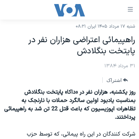
ینکهای
ابل
سترسی
شنبه ۱۷ مرداد ۱۴۰۵ ایران ۰۸:۲۱
خانه
هش
راهپيمائی اعتراضی هزاران نفر در
نسخه سبک وب‌سایت
ه
پايتخت بنگلادش
حتوای
موضوع ها
صلی
۳۱ مرداد ۱۳۸۴
برنامه های تلویزیونی
ایران
هش
جدول برنامه ها
ه
آمریکا
اشتراک
فحه
صفحه‌های ویژه
جهان
روز يکشنبه، هزاران نفر در «داکا» پايتخت بنگلادش
صلی
فرکانس‌های صدای آمریکا
بمناسبت يادبود اولين سالگرد حملات با نارنجک به
ورزشی
جام جهانی ۲۰۲۶
هش
تظاهرات اپوزيسيون که باعث قتل 22 تن شد به راهپيمائی
پخش رادیویی
ه
گزیده‌ها
عملیات خشم حماسی
پرداختند.
ستجو
۲۵۰سالگی آمریکا
ویژه برنامه‌ها
یادگیری زبان انگلیسی
شرکت کنندگان در اين راه پيمائی، که توسط حزب
ویدیوها
بایگانی برنامه‌های تلویزیونی