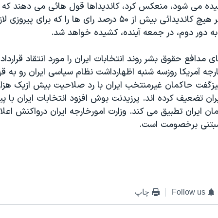
ده می شود، منعکس کرد، کانديداها قول هائی می دهند که به
نخواهند کرد. اگر هيچ کانديدائی بيش از ۵۰ درصد رای ها را که ب
به دور دوم، در جمعه آينده، کشيده خواهد شد.
ی مدافع حقوق بشر روند انتخابات ايران را مورد انتقاد قرارداده 
رجه آمريکا روزسه شنبه اظهارداشت نظام سياسی ايران رو به قه
زگفت حاکمان غيرمنتخب ايران با رد صلاحيت بيش ازيک هزارکا
يران تضعيف کرده اند. پرزيدنت بوش افزود انتخابات ايران با پي
ان ايران تطبيق می کند. وزارت امورخارجه ايران درواکنش اعلا
بتنی برخصومت است.
Follow us
چاپ