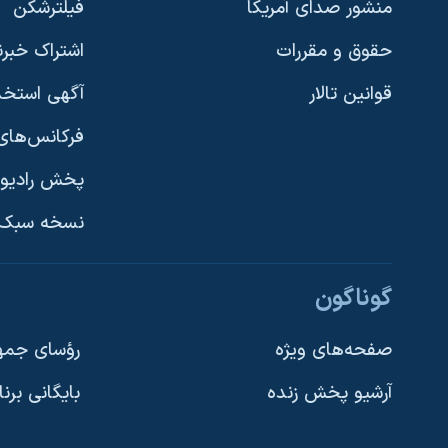
منشور صدای آمریکا
فیلترشکن
حقوق و مقررات
اشتراک خبرن
قوانین تالار
آگهی استخد
فرکانس‌های 
پخش رادیو
یادگیری زبان انگلیسی
نسخه سبک 
دنبال کنید
گوناگون
صفحه‌های ویژه
رؤسای جمهو
آرشیو پخش زنده
بایگانی برن
زبانهای مختلف