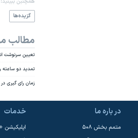
همچنبن ببینید:
گزيده‌ها
مطالب مر
تعيين سرنوشت انت
تمديد دو ساعته ر
زمان رای گيری در
در باره ما
خدمات
متمم بخش ۵۰۸
اپلیکیشن +VOA