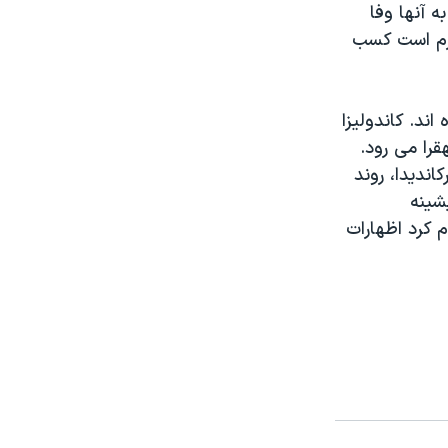
 آنها وفا
رای پيروزی لازم است کسب
اند. کاندوليزا
قرا می رود.
نديدا، روند
شينه
م کرد اظهارات