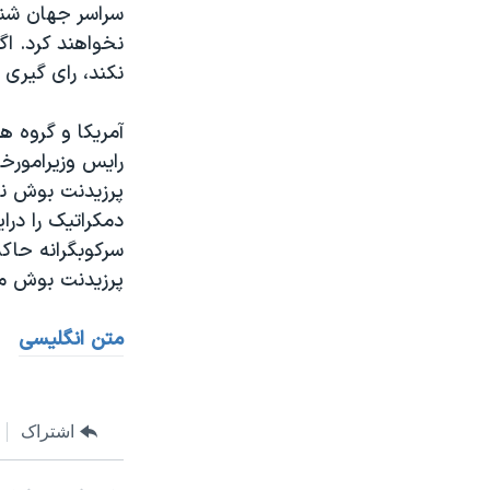
سراسر جهان شني
نکند، رای گيری 
آمريکا و گروه ها
رايس وزيرامورخا
پرزيدنت بوش ني
دمکراتيک را درا
سرکوبگرانه حاکم
پرزيدنت بوش م
متن انگليسی
اشتراک