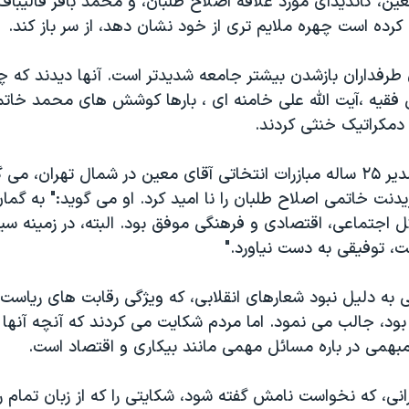
، کانديدای مورد علاقه اصلاح طلبان، و محمد باقر قاليباف
کرده است چهره ملايم تری از خود نشان دهد، از سر باز کند.
 طرفداران بازشدن بيشتر جامعه شديدتر است. آنها ديدند که چگ
 فقيه ،آيت الله علی خامنه ای ، بارها کوشش های محمد خاتمی
دمکراتيک خنثی کردند.
جلال شاهين، مدير ۲۵ ساله مبازرات انتخاتی آقای معين در شمال تهران،
نت خاتمی اصلاح طلبان را نا اميد کرد. او می گويد:" به گما
ل اجتماعی، اقتصادی و فرهنگی موفق بود. البته، در زمينه سيا
ت، توفيقی به دست نياورد."
تی به دليل نبود شعارهای انقلابی، که ويژگی رقابت های رياس
بود، جالب می نمود. اما مردم شکايت می کردند که آنچه آنها
همی در باره مسائل مهمی مانند بيکاری و اقتصاد است.
ی، که نخواست نامش گفته شود، شکايتی را که از زبان تمام ر