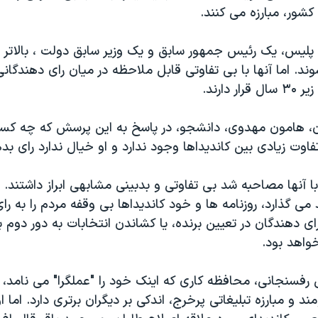
کشور، مبارزه می کنند.
ليس، يک رئيس جمهور سابق و يک وزير سابق دولت ، بالاتر از
ند. اما آنها با بی تفاوتی قابل ملاحظه در ميان رای دهندگان
 دارند.
ران، هامون مهدوی، دانشجو، در پاسخ به اين پرسش که چه کس
اوت زيادی بين کانديداها وجود ندارد و او خيال ندارد رای بد
با آنها مصاحبه شد بی تفاوتی و بدبينی مشابهی ابراز داشتند. د
 می گذارد، روزنامه ها و خود کانديداها بی وقفه مردم را به ر
ای دهندگان در تعيين برنده، يا کشاندن انتخابات به دور دوم ب
واهد بود.
رفسنجانی، محافظه کاری که اينک خود را "عملگرا" می نامد، با
د و مبارزه تبليغاتی پرخرج، اندکی بر ديگران برتری دارد. اما 