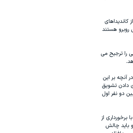
 کانديداهای
ی روبرو هستند
ی را ترجيح می
هد.
ر آنچه بر اين
ای دادن تشويق
ين دو نفر اول
 برخورداری از
او بايد چالش