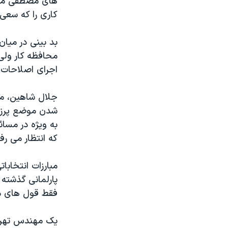
های مصطفی معين
نرگس محمدی برنده جایزه نوبل صلح
کاری را که سعی 
همایش محافظه‌کاران آمریکا «سی‌پک»
بد بينی در ميان
صفحه‌های ویژه
محافظه کار ولی
سفر پرزیدنت ترامپ به چین
اجرای اصلاحات 
شدن موضع پرزيد
به ويژه در مسائ
که انتظار می رف
مبارزات انتخابا
پارلمانی گذشته 
فقط قول های مب
يک مهندس تهران