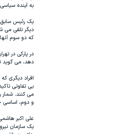
مستندها
فرهنگ و زندگی
به آينده سياسی 
حقوق شهروندی
انتخابات ریاست جمهوری آمریکا ۲۰۲۴
يک رئيس سابق پ
اقتصادی
حمله جمهوری اسلامی به اسرائیل
ديگر تلقی می شو
رمز مهسا
علم و فناوری
که دو سوم آنها زير ۳۰ سال قرار
اسرائیل در جنگ
ورزش زنان در ایران
در پارکی در ته
گالری عکس
اعتراضات زن، زندگی، آزادی
دهد، می گويد تف
آرشیو پخش زنده
مجموعه مستندهای دادخواهی
تریبونال مردمی آبان ۹۸
افراد ديگری که 
بی تفاوتی تاکيد
دادگاه حمید نوری
می کنند. شمار ر
چهل سال گروگان‌گیری
و دوم، اساسی خ
قانون شفافیت دارائی کادر رهبری ایران
علی اکبر هاشمی 
اعتراضات مردمی آبان ۹۸
يک سازمان نيرومن
اسرائیل در جنگ