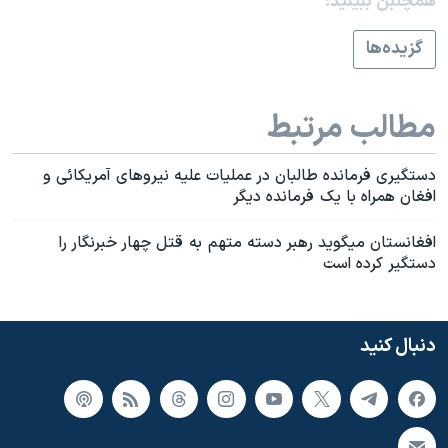
همچنبن ببینید:
اسرائیل در جنگ
نرگس محمدی برنده جایزه نوبل صلح
گزيده‌ها
همایش محافظه‌کاران آمریکا «سی‌پک»
صفحه‌های ویژه
مطالب مرتبط
سفر پرزیدنت ترامپ به چین
دستگيری فرمانده طالبان در عمليات عليه نيروهای آمريکائی و
افغان همراه با يک فرمانده ديگر
افغانستان ميگويد رهبر دسته متهم به قتل چهار خبرنگار را
دستگير کرده است
دنبال کنید