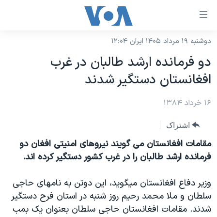
ینکهای
ابل
سترسی
دوشنبه ۱۹ مرداد ۱۴۰۵ ایران ۱۲:۰۴
خانه
هش
دو فرمانده ارشد طالبان در غرب
نسخه سبک وب‌سایت
ه
افغانستان دستگير شدند
حتوای
موضوع ها
صلی
۱۶ خرداد ۱۳۸۴
برنامه های تلویزیونی
ایران
هش
جدول برنامه ها
ه
آمریکا
اشتراک
فحه
صفحه‌های ویژه
جهان
مقامات افغانستان می گويند نيروهای امنيتی افغان دو
صلی
فرکانس‌های صدای آمریکا
فرمانده ارشد طالبان را در غرب کشور دستگير کرده اند.
ورزشی
جام جهانی ۲۰۲۶
هش
پخش رادیویی
ه
گزیده‌ها
عملیات خشم حماسی
وزير دفاع افغانستان ميگويد، اين دوتن به نامهای حاجی
ستجو
۲۵۰سالگی آمریکا
ویژه برنامه‌ها
سلطان و ملا محمد رحيم روز شنبه در استان فرح دستگير
یادگیری زبان انگلیسی
شدند. مقامات افغانستان حاجی سلطان بعنوان يک بمب
ویدیوها
بایگانی برنامه‌های تلویزیونی