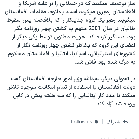
ساز توصيف ميکنند که در حملاتی را بر عليه آمريکا و
دنبال کنید
مستندها
فرهنگ و زندگی
افغانستان رهبری ميکرده است. بعلاوه، مقامات افغانستان
حقوق شهروندی
انتخابات ریاست جمهوری آمریکا ۲۰۲۴
ميگويند رهبر يک گروه جنايتکار را که بلافاصله پس سقوط
طالبان در سال 2001 متهم به کشتن چهار روزنامه نگار
اقتصادی
حمله جمهوری اسلامی به اسرائیل
بود، دستگير کرده اند. هويت مظنون توسط يکی ديگر از
رمز مهسا
علم و فناوری
اعضای اين گروه که بخاطر کشتن چهار روزنامه نگار از
زبانهای مختلف
اسرائیل در جنگ
ورزش زنان در ایران
کشورهای استراليائی، اسپانيا، ايتاليا و افغانستان محکوم
به مرگ شده بود فاش شد.
گالری عکس
اعتراضات زن، زندگی، آزادی
آرشیو پخش زنده
مجموعه مستندهای دادخواهی
در تحولی ديگر، عبدالله وزير امور خارجه افغانستان گفت،
تریبونال مردمی آبان ۹۸
دولت افغانستان با استفاده از تمام امکانات موجود تلاش
ميکند تا مدد کار ايتاليايی را که سه هفته پيش در کابل
دادگاه حمید نوری
ربوده شد آزاد کند.
چهل سال گروگان‌گیری
قانون شفافیت دارائی کادر رهبری ایران
اشتراک
Follow us
اعتراضات مردمی آبان ۹۸