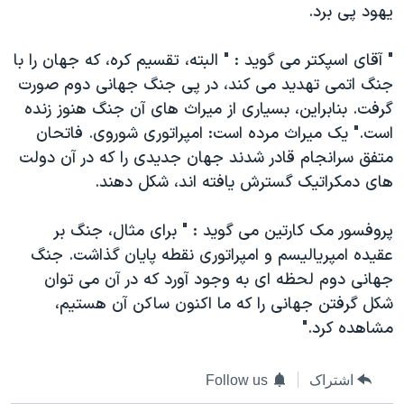
يهود پی برد.
" آقای اسپکتر می گويد : " البته، تقسيم کره، که جهان را با
جنگ اتمی تهديد می کند، در پی جنگ جهانی دوم صورت
گرفت. بنابراين، بسياری از ميراث های آن جنگ هنوز زنده
است." يک ميراث مرده است: امپراتوری شوروی. فاتحان
متفق سرانجام قادر شدند جهان جديدی را که در آن دولت
های دمکراتيک گسترش يافته اند، شکل دهند.
پروفسور مک کارتين می گويد : " برای مثال، جنگ بر
عقيده امپرياليسم و امپراتوری نقطه پايان گذاشت. جنگ
جهانی دوم لحظه ای به وجود آورد که در آن می توان
شکل گرفتن جهانی را که ما اکنون ساکن آن هستيم،
مشاهده کرد."
اشتراک
Follow us