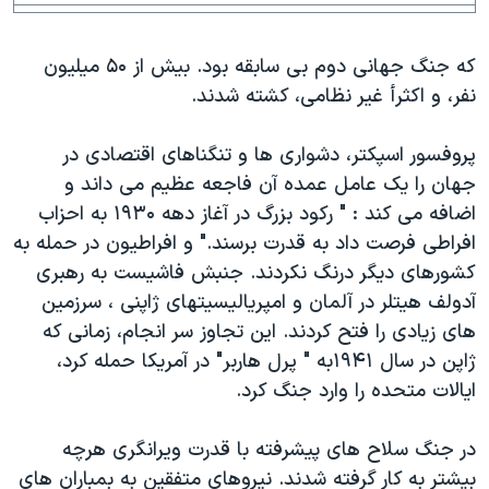
اسرائیل در جنگ
نرگس محمدی برنده جایزه نوبل صلح
که جنگ جهانی دوم بی سابقه بود. بيش از ۵۰ ميليون
همایش محافظه‌کاران آمریکا «سی‌پک»
نفر، و اکثرأ غير نظامی، کشته شدند.
صفحه‌های ویژه
پروفسور اسپکتر، دشواری ها و تنگناهای اقتصادی در
سفر پرزیدنت ترامپ به چین
جهان را يک عامل عمده آن فاجعه عظيم می داند و
اضافه می کند : " رکود بزرگ در آغاز دهه ۱۹۳۰ به احزاب
افراطی فرصت داد به قدرت برسند." و افراطيون در حمله به
کشورهای ديگر درنگ نکردند. جنبش فاشيست به رهبری
آدولف هيتلر در آلمان و امپرياليسيتهای ژاپنی ، سرزمين
های زيادی را فتح کردند. اين تجاوز سر انجام، زمانی که
ژاپن در سال ۱۹۴۱به " پرل هاربر" در آمريکا حمله کرد،
ايالات متحده را وارد جنگ کرد.
در جنگ سلاح های پيشرفته با قدرت ويرانگری هرچه
بيشتر به کار گرفته شدند. نيروهای متفقين به بمباران های