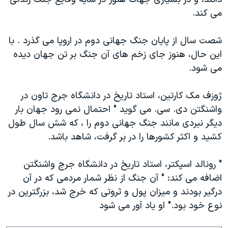
دنبال کنید
مستندها
فرهنگ و زندگی
می کند.
حقوق شهروندی
انتخابات ریاست جمهوری آمریکا ۲۰۲۴
شصت سال از پايان جنگ جهانی دوم در اروپا می گذرد . با
اقتصادی
حمله جمهوری اسلامی به اسرائیل
اين حال، هنوز جای زخم های آن جنگ بر تن جهان ديده
رمز مهسا
علم و فناوری
می شود.
زبانهای مختلف
اسرائیل در جنگ
ورزش زنان در ایران
ژوزف مک کارتين، استاد تاريخ در دانشگاه جرج تاون در
گالری عکس
اعتراضات زن، زندگی، آزادی
واشنگتن دی. سی. می گويد " احتمال نمی رود جهان بار
آرشیو پخش زنده
مجموعه مستندهای دادخواهی
ديگر نبردی مانند جنگ جهانی دوم را ، که شش سال طول
کشيد و اکثر کشورها را در بر گرفت، شاهد باشد.
تریبونال مردمی آبان ۹۸
دادگاه حمید نوری
" رونالد اسپکتر، استاد تاريخ در دانشگاه جرج واشنگتن
چهل سال گروگان‌گیری
اضافه می کند: " آن جنگ از نظر شمار مردمی که در آن
درگير بودند و ميزان پول و ثروتی که خرج شد، بزرگترين در
قانون شفافیت دارائی کادر رهبری ایران
نوع خود بود." او ياد آور می شود
اعتراضات مردمی آبان ۹۸