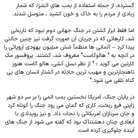
گسترده، از جمله استفاده از بمب های آتشزا، که شمار
زيادی از مردم را به خاک و خون کشيد ، متوسل شدند.
اما فقط ابزار کشتن در جنگ جهانی دوم نبود که تاريخی
شد، کارهائی که در جريان آن صورت گرفت نيز چنين حالتی
پيدا کرد – آلمانی ها منظمأ شش ميليون يهودی اروپائی را
در آنچه به " هالوکاست" معروف شد، کشتند. پروفسور مک
کارتين می گويد : " از نظر نسل کشی، هالو کاست هنوز
ناهنجارترين و مهيب ترين حادثه در کشتار انسان های بی
گناه تلقی می شود."
در پايان جنگ، آمريکا نخستين بمب اتمی را بر سر دو شهر
ژاپنی فرو ريخت، کاری که گمان می رود جنگ را کوتاه کرد
و جان سربازان آمريکائی را نجات داد. و نيز رويدادی با
ابعادی چنان دهشتناک بود که گفته می شود از جنگ های
آينده جلوگيری کرده است.