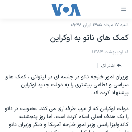
ینکهای
ابل
سترسی
شنبه ۱۷ مرداد ۱۴۰۵ ایران ۰۹:۴۸
خانه
هش
کمک های ناتو به اوکراين
نسخه سبک وب‌سایت
ه
حتوای
۰۱ اردیبهشت ۱۳۸۴
موضوع ها
صلی
برنامه های تلویزیونی
ایران
اشتراک
هش
جدول برنامه ها
ه
آمریکا
وزيران امور خارجه ناتو در جلسه ای در ليتوانی ، کمک های
فحه
صفحه‌های ویژه
سياسی و نظامی بيشتری را به دولت جديد اوکراين
جهان
صلی
پيشنهاد کرده اند.
فرکانس‌های صدای آمریکا
ورزشی
جام جهانی ۲۰۲۶
هش
پخش رادیویی
ه
گزیده‌ها
عملیات خشم حماسی
دولت اوکراين که از غرب طرفداری می کند، عضويت در ناتو
ستجو
را يک هدف اصلی اعلام کرده است، اما روز پنجشنبه
۲۵۰سالگی آمریکا
ویژه برنامه‌ها
یادگیری زبان انگلیسی
کاندوليزا رايس وزير امور خارجه آمريکا و ديگر وزيران ناتو
ویدیوها
بایگانی برنامه‌های تلویزیونی