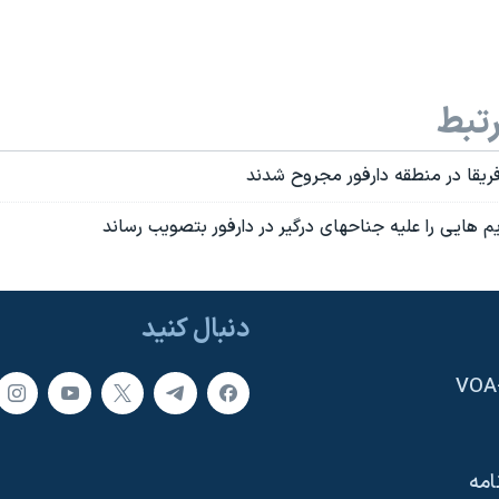
تبط
فريقا در منطقه دارفور مجروح شدند
 هايی را عليه جناحهای درگير در دارفور بتصويب رساند
دنبال کنید
امه