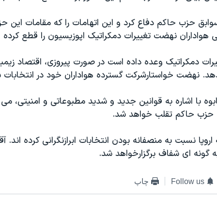
سوابق حزب حاکم دفاع کرد و اين اتهامات را که مقامات اين حز
هواداران نهضت تغييرات دمکراتيک اپوزيسيون را قطع کرده ان
ات دمکراتيک وعده داده است در صورت پيروزی، اقتصاد زيمباب
دهد. نهضت خواستارشرکت گسترده هواداران خود در انتخابات 
بوه با اشاره به قوانين جديد و شديد مطبوعاتی و امنيتی، می 
ع حزب حاکم تقلب خواهد شد.
 اروپا نسبت به منصفانه بودن انتخابات ابرازنگرانی کرده اند. آ
ه گونه ای شفاف برگزارخواهد شد.
Follow us
چاپ