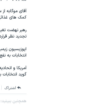
مستندها
فرهنگ و زندگی
حقوق شهروندی
انتخابات ریاست جمهوری آمریکا ۲۰۲۴
آقای موگابه از 
کمک های غذائی 
اقتصادی
حمله جمهوری اسلامی به اسرائیل
رمز مهسا
علم و فناوری
رهبر نهضت تغيير
اسرائیل در جنگ
ورزش زنان در ایران
تجديد نظر قرار
گالری عکس
اعتراضات زن، زندگی، آزادی
اپوزيسيون زيمبا
آرشیو پخش زنده
مجموعه مستندهای دادخواهی
انتخابات به نف
تریبونال مردمی آبان ۹۸
آمريکا و اتحاديه
دادگاه حمید نوری
گويد انتخابات ب
چهل سال گروگان‌گیری
قانون شفافیت دارائی کادر رهبری ایران
اشتراک
اعتراضات مردمی آبان ۹۸
همچنبن ببینید:
اسرائیل در جنگ