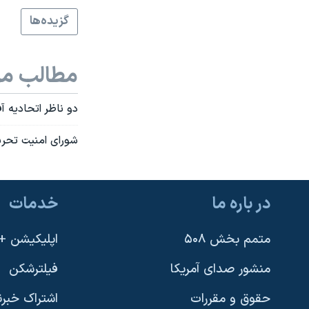
نرگس محمدی برنده جایزه نوبل صلح
گزيده‌ها
همایش محافظه‌کاران آمریکا «سی‌پک»
صفحه‌های ویژه
مطالب مر
سفر پرزیدنت ترامپ به چین
دو ناظر اتحاديه آ
شورای امنيت تحريم
در باره ما
خدمات
متمم بخش ۵۰۸
اپلیکیشن +VOA
منشور صدای آمریکا
فیلترشکن
حقوق و مقررات
اشتراک خبرن