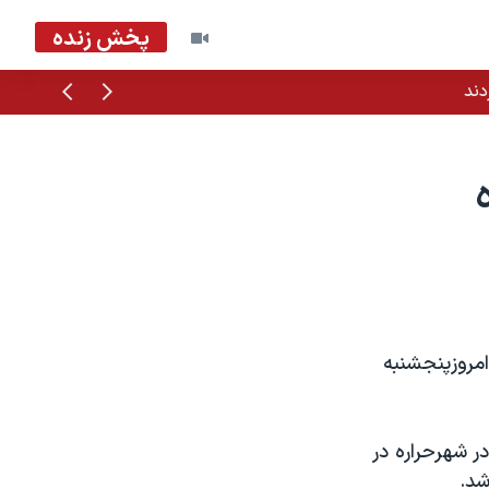
پخش زنده
قبلی
بعدی
دند
امروزپنجشنبه
ر شهرحراره در
شد.