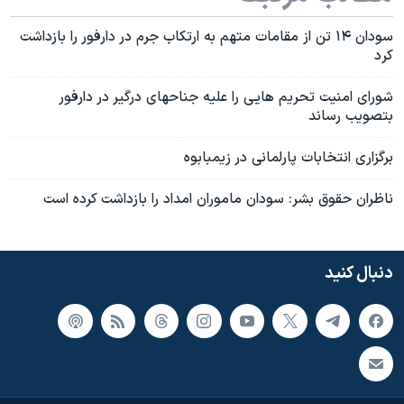
اسرائیل در جنگ
سودان ۱۴ تن از مقامات متهم به ارتکاب جرم در دارفور را بازداشت
نرگس محمدی برنده جایزه نوبل صلح
کرد
همایش محافظه‌کاران آمریکا «سی‌پک»
شورای امنيت تحريم هايی را عليه جناحهای درگير در دارفور
صفحه‌های ویژه
بتصويب رساند
سفر پرزیدنت ترامپ به چین
برگزاری انتخابات پارلمانی در زيمبابوه
ناظران حقوق بشر: سودان ماموران امداد را بازداشت کرده است
دنبال کنید