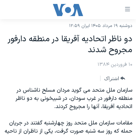
ینکهای
ابل
سترسی
دوشنبه ۱۹ مرداد ۱۴۰۵ ایران ۱۲:۵۹
خانه
هش
دو ناظر اتحاديه آفريقا در منطقه دارفور
نسخه سبک وب‌سایت
ه
مجروح شدند
حتوای
موضوع ها
صلی
۱۰ فروردین ۱۳۸۴
برنامه های تلویزیونی
ایران
هش
جدول برنامه ها
ه
آمریکا
اشتراک
فحه
صفحه‌های ویژه
جهان
سازمان ملل متحد می گويد مردان مسلح ناشناس در
صلی
فرکانس‌های صدای آمریکا
منطقه دارفور در غرب سودان، در شبيخونی به دو ناظر
ورزشی
جام جهانی ۲۰۲۶
هش
اتحاديه آفريقا، آنها را مجروح کردند.
پخش رادیویی
ه
گزیده‌ها
عملیات خشم حماسی
ستجو
۲۵۰سالگی آمریکا
ویژه برنامه‌ها
مقامات سازمان ملل متحد روز چهارشنبه گفتند در جريان
یادگیری زبان انگلیسی
حمله که روز سه شنبه صورت گرفت، يکی از ناظران از ناحيه
ویدیوها
بایگانی برنامه‌های تلویزیونی