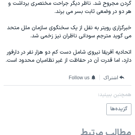
گردن مجروح شد. ناظر ديگر جراحت مختصری برداشت و
دنبال کنید
مستندها
فرهنگ و زندگی
هر دو در وضعی ثابت بسر می برند.
حقوق شهروندی
انتخابات ریاست جمهوری آمریکا ۲۰۲۴
خبرگزاری رويتر به نقل از يک سخنگوی سازمان ملل متحد
اقتصادی
حمله جمهوری اسلامی به اسرائیل
می گويد مترجم سودانی ناظران نيز زخمی شد.
رمز مهسا
علم و فناوری
زبانهای مختلف
اسرائیل در جنگ
ورزش زنان در ایران
اتحاديه آفريقا نيروی شامل دست کم دو هزار نفر در دارفور
دارد، اما قدرت آن در حفاظت از غير نظاميان محدود است.
گالری عکس
اعتراضات زن، زندگی، آزادی
آرشیو پخش زنده
مجموعه مستندهای دادخواهی
اشتراک
Follow us
تریبونال مردمی آبان ۹۸
دادگاه حمید نوری
همچنبن ببینید:
چهل سال گروگان‌گیری
گزيده‌ها
قانون شفافیت دارائی کادر رهبری ایران
اعتراضات مردمی آبان ۹۸
مطالب مرتبط