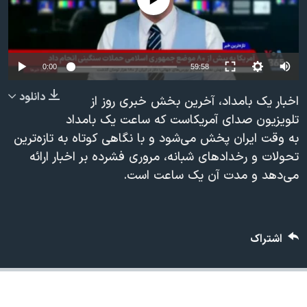
دنبال کنید
مستندها
فرهنگ و زندگی
حقوق شهروندی
انتخابات ریاست جمهوری آمریکا ۲۰۲۴
اقتصادی
حمله جمهوری اسلامی به اسرائیل
Auto
0:00
59:58
رمز مهسا
علم و فناوری
240p
دانلود
اخبار یک بامداد، آخرین بخش خبری روز از
زبانهای مختلف
اسرائیل در جنگ
ورزش زنان در ایران
360p
تلویزیون صدای آمریکاست که ساعت یک بامداد
به وقت ایران پخش می‌شود و با نگاهی کوتاه به تازه‌ترین
گالری عکس
اعتراضات زن، زندگی، آزادی
480p
480p
360p
240p
Auto
تحولات و رخدادهای شبانه، مروری فشرده بر اخبار ارائه
آرشیو پخش زنده
مجموعه مستندهای دادخواهی
720p
می‌دهد و مدت آن یک ساعت است.
1080p
720p
تریبونال مردمی آبان ۹۸
1080p
دادگاه حمید نوری
چهل سال گروگان‌گیری
اشتراک
قانون شفافیت دارائی کادر رهبری ایران
اعتراضات مردمی آبان ۹۸