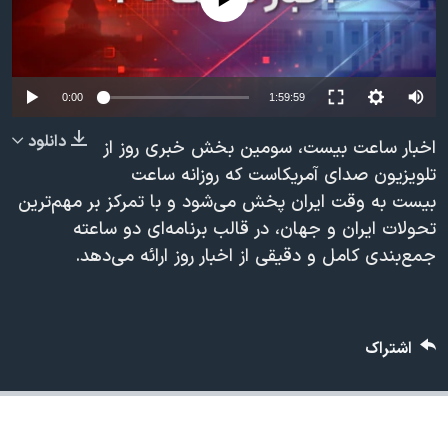
دنبال کنید
مستندها
فرهنگ و زندگی
حقوق شهروندی
انتخابات ریاست جمهوری آمریکا ۲۰۲۴
اقتصادی
حمله جمهوری اسلامی به اسرائیل
Auto
0:00
1:59:59
رمز مهسا
علم و فناوری
240p
دانلود
اخبار ساعت بیست، سومین بخش خبری روز از
زبانهای مختلف
اسرائیل در جنگ
ورزش زنان در ایران
360p
تلویزیون صدای آمریکاست که روزانه ساعت
بیست به وقت ایران پخش می‌شود و با تمرکز بر مهم‌ترین
گالری عکس
اعتراضات زن، زندگی، آزادی
480p
480p
360p
240p
Auto
تحولات ایران و جهان، در قالب برنامه‌ای دو ساعته
آرشیو پخش زنده
مجموعه مستندهای دادخواهی
720p
جمع‌بندی کامل و دقیقی از اخبار روز ارائه می‌دهد.
1080p
720p
تریبونال مردمی آبان ۹۸
1080p
دادگاه حمید نوری
چهل سال گروگان‌گیری
اشتراک
قانون شفافیت دارائی کادر رهبری ایران
اعتراضات مردمی آبان ۹۸