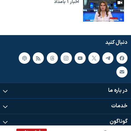
اخبار ۱ بامداد
دنبال کنید
در باره ما
خدمات
گوناگون