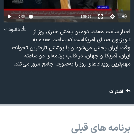
دنبال کنید
مستندها
فرهنگ و زندگی
Auto
حقوق شهروندی
انتخابات ریاست جمهوری آمریکا ۲۰۲۴
0:00
1:59:58
240p
اقتصادی
حمله جمهوری اسلامی به اسرائیل
دانلود
اخبار ساعت هفده، دومین بخش خبری روز از
360p
رمز مهسا
علم و فناوری
تلویزیون صدای آمریکاست که ساعت هفده به
زبانهای مختلف
وقت ایران پخش می‌شود و با پوشش تازه‌ترین تحولات
480p
اسرائیل در جنگ
ورزش زنان در ایران
480p
360p
240p
Auto
ایران، آمریکا و جهان، در قالب برنامه‌ای دو ساعته
720p
گالری عکس
اعتراضات زن، زندگی، آزادی
مهم‌ترین رویدادهای روز را به‌صورت جامع مرور می‌کند.
1080p
720p
1080p
آرشیو پخش زنده
مجموعه مستندهای دادخواهی
تریبونال مردمی آبان ۹۸
اشتراک
دادگاه حمید نوری
چهل سال گروگان‌گیری
قانون شفافیت دارائی کادر رهبری ایران
برنامه های قبلی
اعتراضات مردمی آبان ۹۸