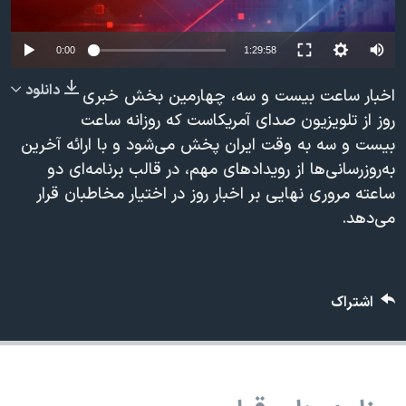
دنبال کنید
مستندها
فرهنگ و زندگی
Auto
حقوق شهروندی
انتخابات ریاست جمهوری آمریکا ۲۰۲۴
0:00
1:29:58
240p
اقتصادی
حمله جمهوری اسلامی به اسرائیل
دانلود
اخبار ساعت بیست و سه، چهارمین بخش خبری
360p
رمز مهسا
علم و فناوری
روز از تلویزیون صدای آمریکاست که روزانه ساعت
زبانهای مختلف
بیست و سه به وقت ایران پخش می‌شود و با ارائه آخرین
480p
اسرائیل در جنگ
ورزش زنان در ایران
480p
360p
240p
Auto
به‌روزرسانی‌ها از رویدادهای مهم، در قالب برنامه‌ای دو
720p
گالری عکس
اعتراضات زن، زندگی، آزادی
ساعته مروری نهایی بر اخبار روز در اختیار مخاطبان قرار
1080p
720p
1080p
آرشیو پخش زنده
مجموعه مستندهای دادخواهی
می‌دهد.
تریبونال مردمی آبان ۹۸
دادگاه حمید نوری
اشتراک
چهل سال گروگان‌گیری
قانون شفافیت دارائی کادر رهبری ایران
اعتراضات مردمی آبان ۹۸