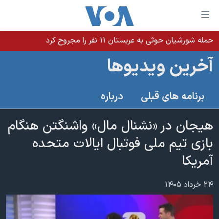
ینکهای
ابل
سترسی
حمله شورشیان حوثی به عربستان ۱۱ نفر را مجروح کرد
خانه
هش
آخرین ویدیوها
نسخه سبک وب‌سایت
ه
حتوای
موضوع ها
برنامه های قبلی
درباره
صلی
برنامه های تلویزیونی
ایران
هش
جدول برنامه ها
هیجان در «نشنال مال» واشنگتن هنگام
ه
آمریکا
فحه
صفحه‌های ویژه
بازی تیم ملی فوتبال ایالات متحده
جهان
صلی
فرکانس‌های صدای آمریکا
آمریکا
ورزشی
جام جهانی ۲۰۲۶
هش
پخش رادیویی
ه
گزیده‌ها
عملیات خشم حماسی
۲۴ خرداد ۱۴۰۵
ستجو
۲۵۰سالگی آمریکا
ویژه برنامه‌ها
یادگیری زبان انگلیسی
ویدیوها
بایگانی برنامه‌های تلویزیونی