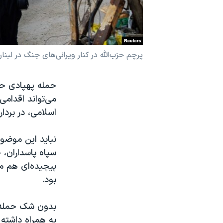
نرگس محمدی برنده جایزه نوبل صلح
همایش محافظه‌کاران آمریکا «سی‌پک»
صفحه‌های ویژه
پرچم حزب‌الله در کنار ویرانی‌های جنگ در لبنا
سفر پرزیدنت ترامپ به چین
حمله پهپادی حزب
می‌تواند اقدامی
اسلامی، در بردا
نباید این موضوع
سپاه پاسداران، 
پیچیده‌ای هم می
بود.
بدون شک حمله ب
به همراه داشته