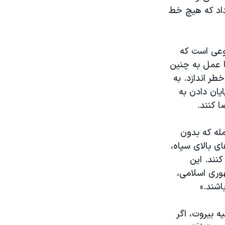
 داد که هیچ خط
وعی است که
ا عمل به چنین
طر اندازد. به
یان دادن به
 کنند.
مله که بدون
ی بالای سپاه،
کنند. این
ری اسلامی،
اشند.»
ه بیروت، اگر