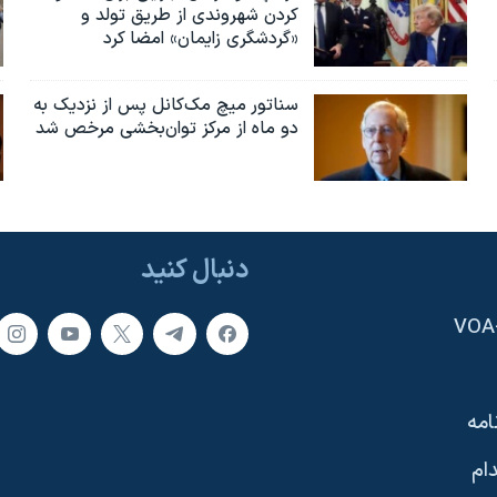
کردن شهروندی از طریق تولد و
«گردشگری زایمان» امضا کرد
سناتور میچ مک‌کانل پس از نزدیک به
دو ماه از مرکز توان‌بخشی مرخص شد
دنبال کنید
امه
ام