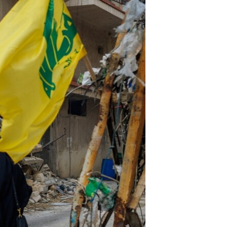
مستندها
فرهنگ و زندگی
حقوق شهروندی
انتخابات ریاست جمهوری آمریکا ۲۰۲۴
اقتصادی
حمله جمهوری اسلامی به اسرائیل
رمز مهسا
علم و فناوری
اسرائیل در جنگ
ورزش زنان در ایران
گالری عکس
اعتراضات زن، زندگی، آزادی
آرشیو پخش زنده
مجموعه مستندهای دادخواهی
تریبونال مردمی آبان ۹۸
دادگاه حمید نوری
چهل سال گروگان‌گیری
قانون شفافیت دارائی کادر رهبری ایران
اعتراضات مردمی آبان ۹۸
اسرائیل در جنگ