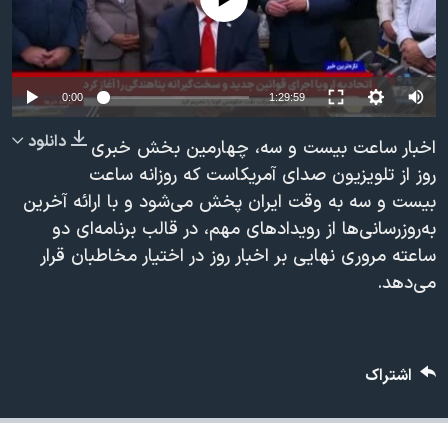
دنبال کنید
مستندها
فرهنگ و زندگی
حقوق شهروندی
انتخابات ریاست جمهوری آمریکا ۲۰۲۴
اقتصادی
حمله جمهوری اسلامی به اسرائیل
Auto
0:00
1:29:59
رمز مهسا
علم و فناوری
240p
دانلود
اخبار ساعت بیست و سه، چهارمین بخش خبری
زبانهای مختلف
اسرائیل در جنگ
ورزش زنان در ایران
360p
روز از تلویزیون صدای آمریکاست که روزانه ساعت
بیست و سه به وقت ایران پخش می‌شود و با ارائه آخرین
گالری عکس
اعتراضات زن، زندگی، آزادی
480p
480p
360p
240p
Auto
به‌روزرسانی‌ها از رویدادهای مهم، در قالب برنامه‌ای دو
آرشیو پخش زنده
مجموعه مستندهای دادخواهی
720p
ساعته مروری نهایی بر اخبار روز در اختیار مخاطبان قرار
1080p
720p
تریبونال مردمی آبان ۹۸
1080p
می‌دهد.
دادگاه حمید نوری
چهل سال گروگان‌گیری
اشتراک
قانون شفافیت دارائی کادر رهبری ایران
اعتراضات مردمی آبان ۹۸