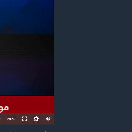
مستندها
فرهنگ و زندگی
حقوق شهروندی
انتخابات ریاست جمهوری آمریکا ۲۰۲۴
اقتصادی
حمله جمهوری اسلامی به اسرائیل
رمز مهسا
علم و فناوری
اسرائیل در جنگ
ورزش زنان در ایران
گالری عکس
اعتراضات زن، زندگی، آزادی
آرشیو پخش زنده
مجموعه مستندهای دادخواهی
تریبونال مردمی آبان ۹۸
دادگاه حمید نوری
چهل سال گروگان‌گیری
قانون شفافیت دارائی کادر رهبری ایران
اعتراضات مردمی آبان ۹۸
Auto
59:50
اسرائیل در جنگ
240p