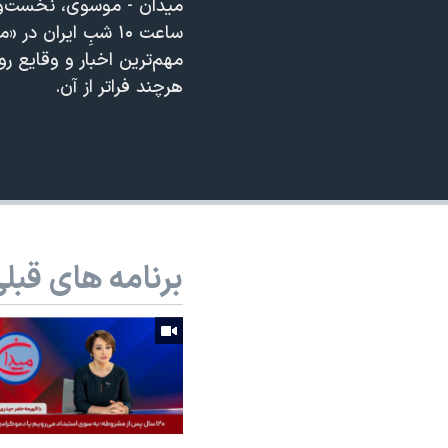
میدان - موسوی، نخست‌وز
نرگس محمدی برنده جایزه نوبل صلح
360p
ساعت ۱۰ شبِ ایران
مهم‌ترین اخبار و وقایع ر
همایش محافظه‌کاران آمریکا «سی‌پک»
480p
هرچند فراتر از آن.
صفحه‌های ویژه
720p
سفر پرزیدنت ترامپ به چین
1080p
برنامه های قبل