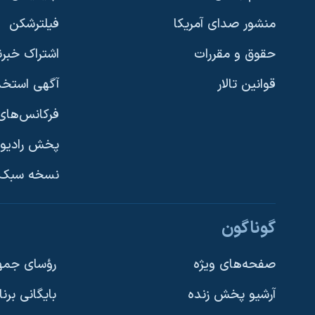
منشور صدای آمریکا
فیلترشکن
حقوق و مقررات
اشتراک خبرن
قوانین تالار
آگهی استخد
فرکانس‌های 
پخش رادیو
یادگیری زبان انگلیسی
نسخه سبک 
دنبال کنید
گوناگون
صفحه‌های ویژه
رؤسای جمهو
آرشیو پخش زنده
بایگانی برن
زبانهای مختلف