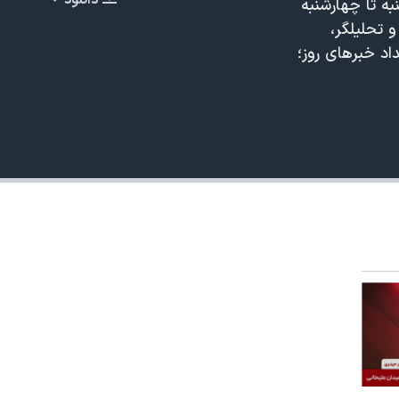
دانلود
 تا چهارشنبه
EMBED
و تحلیلگر،
اد خبرهای روز؛
480p