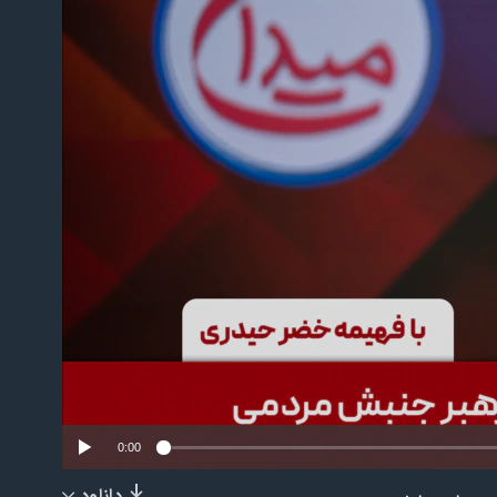
No m
0:00