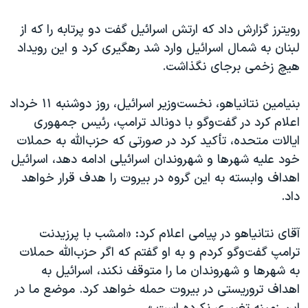
اسرائیل در جنگ
رویترز گزارش داد که ارتش اسرائيل گفت دو پرتابه را که از
نرگس محمدی برنده جایزه نوبل صلح
لبنان به شمال اسرائيل وارد شد رهگیری کرد و این رویداد
همایش محافظه‌کاران آمریکا «سی‌پک»
هیچ زخمی برجای نگذاشت.
صفحه‌های ویژه
بنیامین نتانیاهو، نخست‌وزیر اسرائیل، روز دوشنبه ۱۱ خرداد
سفر پرزیدنت ترامپ به چین
اعلام کرد در گفت‌وگو با دونالد ترامپ، رئیس جمهوری
ایالات متحده، تأکید کرد در صورتی که حزب‌الله به حملات
خود علیه شهرها و شهروندان اسرائیلی ادامه دهد، اسرائیل
اهداف وابسته به این گروه در بیروت را هدف قرار خواهد
داد.
آقای نتانیاهو در پیامی اعلام کرد: «امشب با پرزیدنت
ترامپ گفت‌وگو کردم و به او گفتم که اگر حزب‌الله حملات
به شهرها و شهروندان ما را متوقف نکند، اسرائیل به
اهداف تروریستی در بیروت حمله خواهد کرد. موضع ما در