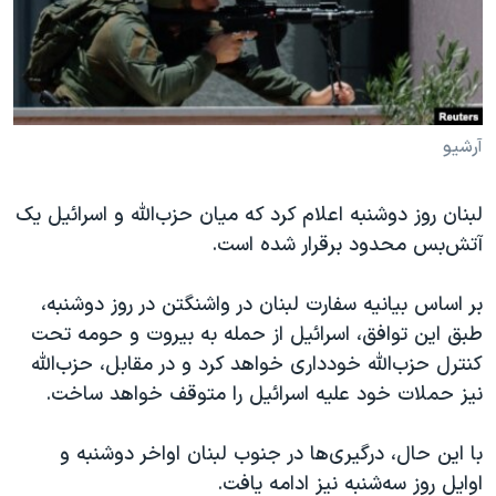
دنبال کنید
مستندها
فرهنگ و زندگی
حقوق شهروندی
انتخابات ریاست جمهوری آمریکا ۲۰۲۴
اقتصادی
حمله جمهوری اسلامی به اسرائیل
رمز مهسا
علم و فناوری
آرشیو
زبانهای مختلف
اسرائیل در جنگ
ورزش زنان در ایران
لبنان روز دوشنبه اعلام کرد که میان حزب‌الله و اسرائیل یک
گالری عکس
اعتراضات زن، زندگی، آزادی
آتش‌بس محدود برقرار شده است.
آرشیو پخش زنده
مجموعه مستندهای دادخواهی
بر اساس بیانیه سفارت لبنان در واشنگتن در روز دوشنبه،
تریبونال مردمی آبان ۹۸
طبق این توافق، اسرائیل از حمله به بیروت و حومه تحت
دادگاه حمید نوری
کنترل حزب‌الله خودداری خواهد کرد و در مقابل، حزب‌الله
چهل سال گروگان‌گیری
نیز حملات خود علیه اسرائیل را متوقف خواهد ساخت.
قانون شفافیت دارائی کادر رهبری ایران
با این حال، درگیری‌ها در جنوب لبنان اواخر دوشنبه و
اعتراضات مردمی آبان ۹۸
اوایل روز سه‌شنبه نیز ادامه یافت.