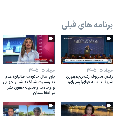
اسرائیل در جنگ
نرگس محمدی برنده جایزه نوبل صلح
همایش محافظه‌کاران آمریکا «سی‌پک»
برنامه های قبلی
صفحه‌های ویژه
سفر پرزیدنت ترامپ به چین
مرداد ۱۵, ۱۴۰۵
مرداد ۱۵, ۱۴۰۵
رقص معروف رئیس‌جمهوری
پنج سال حکومت طالبان؛ عدم
آمریکا با ترانه «وای‌ام‌سی‌ای»
به رسمیت شناخته شدن جهانی
و وخامت وضعیت حقوق بشر
در افغانستان