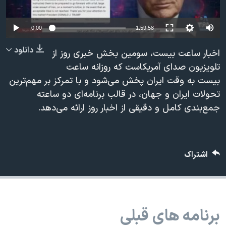
دنبال کنید
مستندها
فرهنگ و زندگی
Auto
حقوق شهروندی
انتخابات ریاست جمهوری آمریکا ۲۰۲۴
0:00
1:59:58
240p
اقتصادی
حمله جمهوری اسلامی به اسرائیل
دانلود
اخبار ساعت بیست، سومین بخش خبری روز از
360p
رمز مهسا
علم و فناوری
تلویزیون صدای آمریکاست که روزانه ساعت
زبانهای مختلف
بیست به وقت ایران پخش می‌شود و با تمرکز بر مهم‌ترین
480p
اسرائیل در جنگ
ورزش زنان در ایران
480p
360p
240p
Auto
تحولات ایران و جهان، در قالب برنامه‌ای دو ساعته
720p
گالری عکس
اعتراضات زن، زندگی، آزادی
جمع‌بندی کامل و دقیقی از اخبار روز ارائه می‌دهد.
1080p
720p
1080p
آرشیو پخش زنده
مجموعه مستندهای دادخواهی
تریبونال مردمی آبان ۹۸
اشتراک
دادگاه حمید نوری
چهل سال گروگان‌گیری
قانون شفافیت دارائی کادر رهبری ایران
برنامه های قبلی
اعتراضات مردمی آبان ۹۸