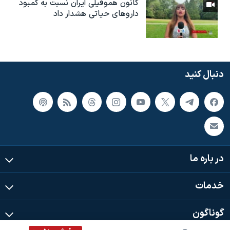
کانون هموفیلی ایران نسبت به کمبود
داروهای حیاتی هشدار داد
دنبال کنید
در باره ما
خدمات
گوناگون