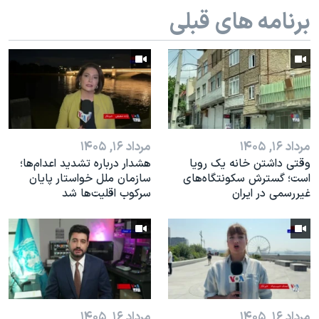
اسرائیل در جنگ
برنامه های قبلی
نرگس محمدی برنده جایزه نوبل صلح
همایش محافظه‌کاران آمریکا «سی‌پک»
صفحه‌های ویژه
سفر پرزیدنت ترامپ به چین
مرداد ۱۶, ۱۴۰۵
مرداد ۱۶, ۱۴۰۵
وقتی داشتن خانه یک رویا
هشدار درباره تشدید اعدام‌ها؛
است؛ گسترش سکونتگاه‌های
سازمان ملل خواستار پایان
غیررسمی در ایران
سرکوب اقلیت‌ها شد
مرداد ۱۶, ۱۴۰۵
مرداد ۱۶, ۱۴۰۵