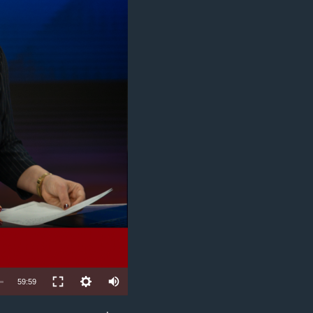
مستندها
فرهنگ و زندگی
حقوق شهروندی
انتخابات ریاست جمهوری آمریکا ۲۰۲۴
اقتصادی
حمله جمهوری اسلامی به اسرائیل
رمز مهسا
علم و فناوری
اسرائیل در جنگ
ورزش زنان در ایران
گالری عکس
اعتراضات زن، زندگی، آزادی
آرشیو پخش زنده
مجموعه مستندهای دادخواهی
تریبونال مردمی آبان ۹۸
دادگاه حمید نوری
چهل سال گروگان‌گیری
قانون شفافیت دارائی کادر رهبری ایران
اعتراضات مردمی آبان ۹۸
Auto
59:59
اسرائیل در جنگ
240p