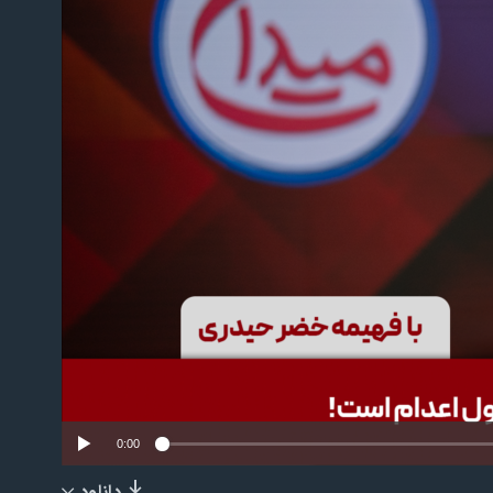
No m
0:00