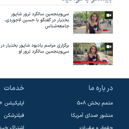
سی‌وپنجمین سالگرد ترور شاپور
بختیار در گفتگو با حسین لاجوردی،
جامعه‌شناس
برگزاری مراسم یادبود شاپور بختیار در
سی‌وپنجمین سالگرد ترور او
در باره ما
خدمات
متمم بخش ۵۰۸
اپلیکیشن +VOA
منشور صدای آمریکا
فیلترشکن
حقوق و مقررات
اشتراک خبرن