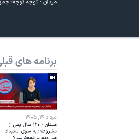
میدان - توجه توجه: جمه
نرگس محمدی برنده جایزه نوبل صلح
360p
همایش محافظه‌کاران آمریکا «سی‌پک»
480p
صفحه‌های ویژه
720p
سفر پرزیدنت ترامپ به چین
1080p
برنامه های قبل
مرداد ۱۴, ۱۴۰۵
میدان - ۱۲۰ سال پس از
مشروطه؛ به سوی استبداد
می‌رویم یا دموکراسی؟