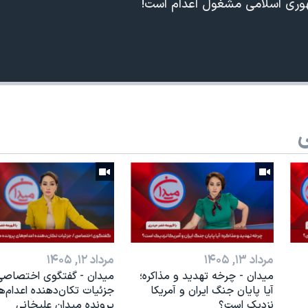
وری اسلامی مشغول اعدام است!
ی
360p
240p
Auto
1080p
720p
مرداد ۱۳, ۱۴۰۵
مرداد ۱۲, ۱۴۰۵
میدان - چرخه تهدید و مذاکره؛
میدان - گفتگوی اختصاصی
آیا پایان جنگ ایران و آمریکا
جزئیات تکان‌دهنده اعدا‌م‌ه
نزدیک است؟
پرونده میدان علیخانی