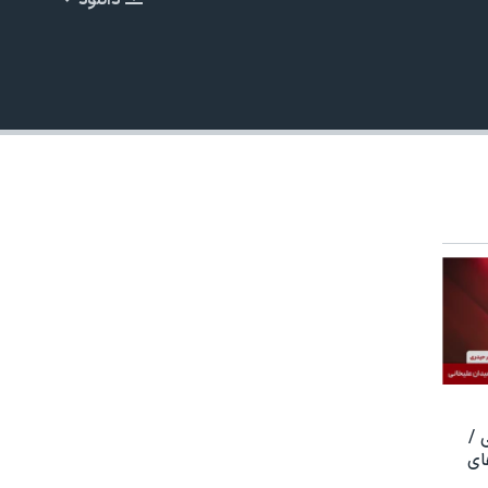
دانلود
EMBED
480p
 /
ای