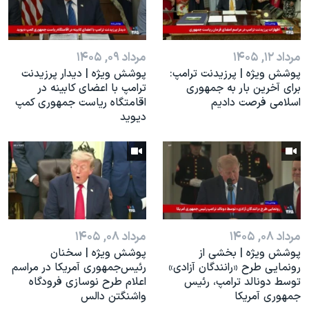
اسرائیل در جنگ
نرگس محمدی برنده جایزه نوبل صلح
همایش محافظه‌کاران آمریکا «سی‌پک»
مرداد ۱۲, ۱۴۰۵
مرداد ۰۹, ۱۴۰۵
پوشش ویژه | پرزیدنت ترامپ:
پوشش ویژه | دیدار پرزیدنت
صفحه‌های ویژه
برای آخرین بار به جمهوری
ترامپ با اعضای کابینه در
اسلامی فرصت دادیم
اقامتگاه ریاست جمهوری کمپ
سفر پرزیدنت ترامپ به چین
دیوید
مرداد ۰۸, ۱۴۰۵
مرداد ۰۸, ۱۴۰۵
پوشش ویژه | بخشی از
پوشش ویژه | سخنان
رونمایی طرح «رانندگان آزادی»
رئيس‌جمهوری آمریکا در مراسم
توسط دونالد ترامپ، رئیس
اعلام طرح نوسازی فرودگاه
جمهوری آمریکا
واشنگتن دالس