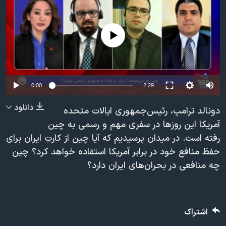
دنبال کنید
مستندها
فرهنگ و زندگی
حقوق شهروندی
انتخابات ریاست جمهوری آمریکا ۲۰۲۴
No media source currently available
اقتصادی
حمله جمهوری اسلامی به اسرائیل
رمز مهسا
علم و فناوری
زبانهای مختلف
اسرائیل در جنگ
ورزش زنان در ایران
Auto
0:00
2:29
گالری عکس
اعتراضات زن، زندگی، آزادی
240p
دانلود
دونالد ترامپ، رئیس‌جمهوری ایالات متحده
آرشیو پخش زنده
مجموعه مستندهای دادخواهی
360p
آمریکا این روزها در سفری مهم و رسمی به چین
رفته است. در میدان پرسیدیم که آیا چین از کارتِ ایران برای
تریبونال مردمی آبان ۹۸
480p
480p
360p
240p
Auto
حفظ منافع خود در برابر آمریکا استفاده خواهد کرد؟‌ چین
دادگاه حمید نوری
720p
چه منافعی در بحران‌های ایران دارد؟
1080p
720p
چهل سال گروگان‌گیری
1080p
قانون شفافیت دارائی کادر رهبری ایران
اعتراضات مردمی آبان ۹۸
اشتراک