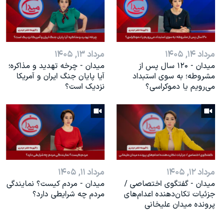
اسرائیل در جنگ
نرگس محمدی برنده جایزه نوبل صلح
همایش محافظه‌کاران آمریکا «سی‌پک»
مرداد ۱۴, ۱۴۰۵
مرداد ۱۳, ۱۴۰۵
صفحه‌های ویژه
میدان - ۱۲۰ سال پس از
میدان - چرخه تهدید و مذاکره؛
سفر پرزیدنت ترامپ به چین
مشروطه؛ به سوی استبداد
آیا پایان جنگ ایران و آمریکا
می‌رویم یا دموکراسی؟
نزدیک است؟
مرداد ۱۲, ۱۴۰۵
مرداد ۱۱, ۱۴۰۵
میدان - گفتگوی اختصاصی /
میدان - مردم کیست؟ نمایندگی
جزئیات تکان‌دهنده اعدا‌م‌های
مردم چه شرایطی دارد؟
پرونده میدان علیخانی