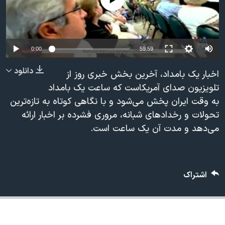
دنبال کنید
مستندها
فرهنگ و زندگی
حقوق شهروندی
انتخابات ریاست جمهوری آمریکا ۲۰۲۴
اقتصادی
حمله جمهوری اسلامی به اسرائیل
Auto
0:00
59:59
رمز مهسا
علم و فناوری
240p
دانلود
اخبار یک بامداد، آخرین بخش خبری روز از
زبانهای مختلف
اسرائیل در جنگ
ورزش زنان در ایران
360p
تلویزیون صدای آمریکاست که ساعت یک بامداد
به وقت ایران پخش می‌شود و با نگاهی کوتاه به تازه‌ترین
گالری عکس
اعتراضات زن، زندگی، آزادی
480p
480p
360p
240p
Auto
تحولات و رخدادهای شبانه، مروری فشرده بر اخبار ارائه
آرشیو پخش زنده
مجموعه مستندهای دادخواهی
720p
می‌دهد و مدت آن یک ساعت است.
1080p
720p
تریبونال مردمی آبان ۹۸
1080p
دادگاه حمید نوری
چهل سال گروگان‌گیری
اشتراک
قانون شفافیت دارائی کادر رهبری ایران
اعتراضات مردمی آبان ۹۸