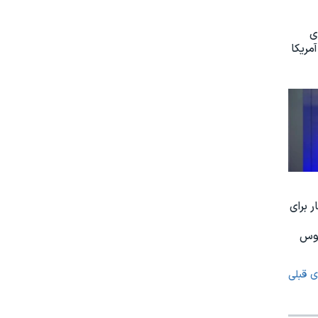
ی
مریکا
 برای
نوس
ی قبلی