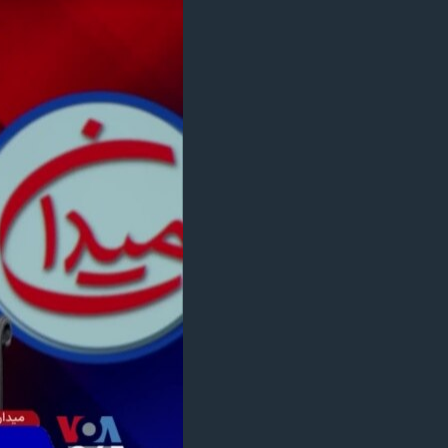
مستندها
فرهنگ و زندگی
حقوق شهروندی
انتخابات ریاست جمهوری آمریکا ۲۰۲۴
اقتصادی
حمله جمهوری اسلامی به اسرائیل
رمز مهسا
علم و فناوری
اسرائیل در جنگ
ورزش زنان در ایران
گالری عکس
اعتراضات زن، زندگی، آزادی
آرشیو پخش زنده
مجموعه مستندهای دادخواهی
تریبونال مردمی آبان ۹۸
دادگاه حمید نوری
چهل سال گروگان‌گیری
قانون شفافیت دارائی کادر رهبری ایران
اعتراضات مردمی آبان ۹۸
اسرائیل در جنگ