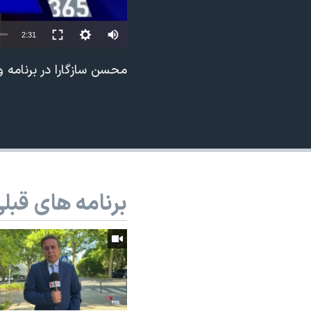
نرگس محمدی برنده جایزه نوبل صلح
Auto
2:31
همایش محافظه‌کاران آمریکا «سی‌پک»
240p
صفحه‌های ویژه
محسن سازگارا در برنامه 
360p
سفر پرزیدنت ترامپ به چین
480p
720p
1080p
برنامه های قبل