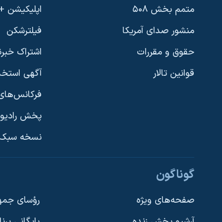
متمم بخش ۵۰۸
اپلیکیشن +VOA
منشور صدای آمریکا
فیلترشکن
حقوق و مقررات
اشتراک خبرن
قوانین تالار
آگهی استخد
فرکانس‌های 
پخش رادیو
یادگیری زبان انگلیسی
نسخه سبک 
دنبال کنید
گوناگون
صفحه‌های ویژه
رؤسای جمهو
آرشیو پخش زنده
بایگانی برن