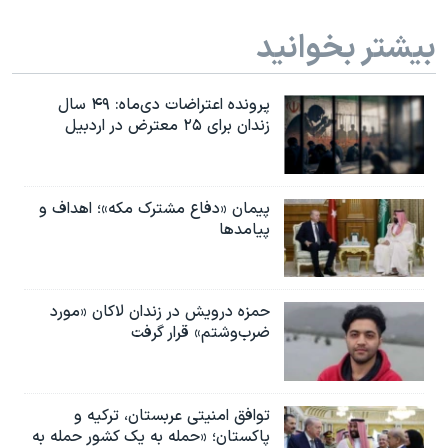
اسرائیل در جنگ
بیشتر بخوانید
نرگس محمدی برنده جایزه نوبل صلح
همایش محافظه‌کاران آمریکا «سی‌پک»
پرونده اعتراضات دی‌ماه: ۴۹ سال
صفحه‌های ویژه
زندان برای ۲۵ معترض در اردبیل
سفر پرزیدنت ترامپ به چین
پیمان «دفاع مشترک مکه»؛ اهداف و
پیامدها
حمزه درویش در زندان لاکان «مورد
ضرب‌وشتم» قرار گرفت
توافق امنیتی عربستان، ترکیه و
پاکستان؛ «حمله به یک کشور حمله به