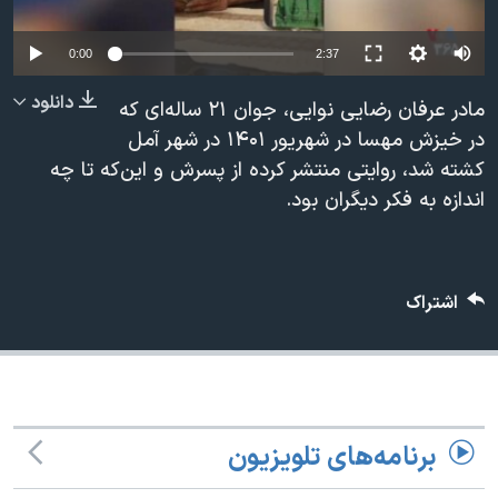
دنبال کنید
مستندها
فرهنگ و زندگی
Auto
0:00
2:37
حقوق شهروندی
انتخابات ریاست جمهوری آمریکا ۲۰۲۴
240p
دانلود
اقتصادی
حمله جمهوری اسلامی به اسرائیل
مادر عرفان رضایی نوایی، جوان ۲۱ ساله‌ای که
360p
در خیزش مهسا در شهریور ۱۴۰۱ در شهر آمل
رمز مهسا
علم و فناوری
کشته شد، روایتی منتشر کرده از پسرش و این‌که تا چه
زبانهای مختلف
480p
480p
360p
240p
Auto
اسرائیل در جنگ
ورزش زنان در ایران
اندازه به فکر دیگران بود.
720p
گالری عکس
اعتراضات زن، زندگی، آزادی
1080p
720p
1080p
آرشیو پخش زنده
مجموعه مستندهای دادخواهی
اشتراک
تریبونال مردمی آبان ۹۸
دادگاه حمید نوری
چهل سال گروگان‌گیری
قانون شفافیت دارائی کادر رهبری ایران
برنامه‌های تلویزیون
اعتراضات مردمی آبان ۹۸