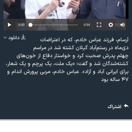
دنبال کنید
مستندها
فرهنگ و زندگی
حقوق شهروندی
انتخابات ریاست جمهوری آمریکا ۲۰۲۴
Auto
0:00
0:54
اقتصادی
حمله جمهوری اسلامی به اسرائیل
240p
دانلود
رمز مهسا
علم و فناوری
آرسام، فرزند عباس خادم، که در اعتراضات
زبانهای مختلف
360p
دی‌ماه در رستم‌آباد گیلان کشته شد در مراسم
اسرائیل در جنگ
ورزش زنان در ایران
چهلم پدرش صحبت کرد و خواستار دفاع از خون‌های
480p
480p
360p
240p
Auto
گالری عکس
اعتراضات زن، زندگی، آزادی
کشته‌شدگان شد و گفت: «یک ملت، یک پرچم و یک شعار،
720p
آرشیو پخش زنده
مجموعه مستندهای دادخواهی
برای ایرانی آباد و آزاد». عباس خادم، مربی پرورش اندام و
1080p
720p
1080p
۴۷ ساله بود
تریبونال مردمی آبان ۹۸
دادگاه حمید نوری
چهل سال گروگان‌گیری
اشتراک
قانون شفافیت دارائی کادر رهبری ایران
اعتراضات مردمی آبان ۹۸