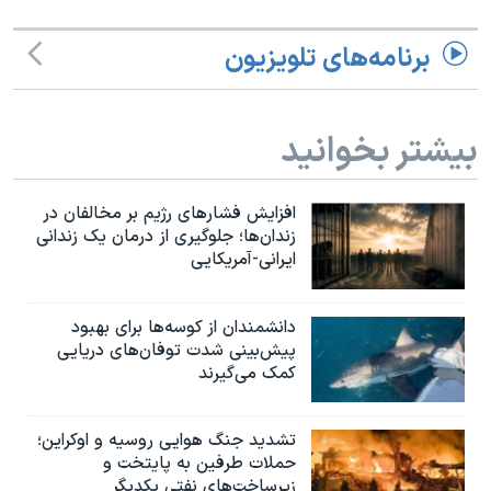
اسرائیل در جنگ
نرگس محمدی برنده جایزه نوبل صلح
برنامه‌های تلویزیون
همایش محافظه‌کاران آمریکا «سی‌پک»
صفحه‌های ویژه
بیشتر بخوانید
سفر پرزیدنت ترامپ به چین
افزایش فشارهای رژیم بر مخالفان در
زندان‌ها؛ جلوگیری از درمان یک زندانی
ایرانی-آمریکایی
دانشمندان از کوسه‌ها برای بهبود
پیش‌بینی شدت توفان‌های دریایی
کمک می‌گیرند
تشدید جنگ هوایی روسیه و اوکراین؛
حملات طرفین به پایتخت‌ و
زیرساخت‌های نفتی یکدیگر