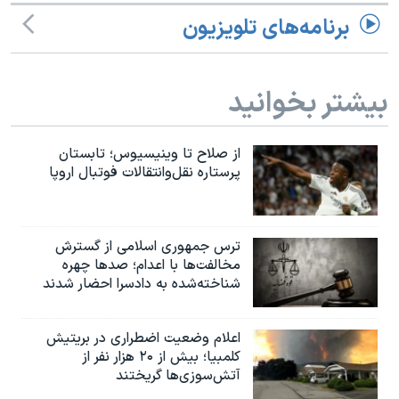
اسرائیل در جنگ
برنامه‌های تلویزیون
نرگس محمدی برنده جایزه نوبل صلح
همایش محافظه‌کاران آمریکا «سی‌پک»
بیشتر بخوانید
صفحه‌های ویژه
سفر پرزیدنت ترامپ به چین
از صلاح تا وینیسیوس؛ تابستان
پرستاره نقل‌وانتقالات فوتبال اروپا
ترس جمهوری اسلامی از گسترش
مخالفت‌ها با اعدام؛ صدها چهره
شناخته‌شده به دادسرا احضار شدند
اعلام وضعیت اضطراری در بریتیش
کلمبیا؛ بیش از ۲۰ هزار نفر از
آتش‌سوزی‌ها گریختند