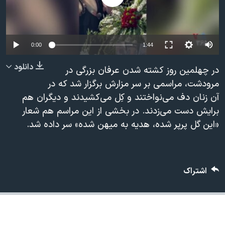
دنبال کنید
مستندها
فرهنگ و زندگی
حقوق شهروندی
انتخابات ریاست جمهوری آمریکا ۲۰۲۴
Auto
اقتصادی
حمله جمهوری اسلامی به اسرائیل
0:00
1:44
240p
رمز مهسا
علم و فناوری
دانلود
در چهلمین روز کشته شدن عرفان بزرگی در
زبانهای مختلف
360p
مرودشت، مراسمی بر سر مزارش برگزار شد که در
اسرائیل در جنگ
ورزش زنان در ایران
آن زنان دف می‌نواختند و کِل می‌کشیدند و دیگران هم
480p
480p
360p
240p
Auto
گالری عکس
اعتراضات زن، زندگی، آزادی
برایش دست می‌زدند. در بخشی از این مراسم هم شعار
720p
آرشیو پخش زنده
مجموعه مستندهای دادخواهی
«این گل پرپر شده، هدیه به میهن شده» سر داده شد.
1080p
720p
1080p
تریبونال مردمی آبان ۹۸
دادگاه حمید نوری
اشتراک
چهل سال گروگان‌گیری
قانون شفافیت دارائی کادر رهبری ایران
اعتراضات مردمی آبان ۹۸