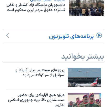
اسرائیل در جنگ
دانشجویان دانشگاه آزاد: کشتار و نقض
گسترده حقوق مردم ایران محکوم است
نرگس محمدی برنده جایزه نوبل صلح
همایش محافظه‌کاران آمریکا «سی‌پک»
صفحه‌های ویژه
برنامه‌های تلویزیون
سفر پرزیدنت ترامپ به چین
بیشتر بخوانید
پروازهای مستقیم میان آمریکا و
اسرائیل از سر گرفته می‌شود
عراق: هیچ قراردادی برای حضور
«مستشاران نظامی» جمهوری اسلامی
نداریم