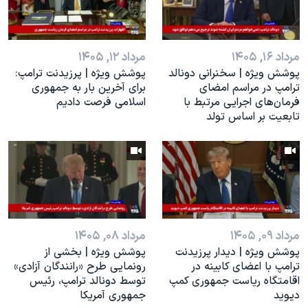
اسرائیل در جنگ
نرگس محمدی برنده جایزه نوبل صلح
همایش محافظه‌کاران آمریکا «سی‌پک»
مرداد ۱۶, ۱۴۰۵
مرداد ۱۲, ۱۴۰۵
پوشش ویژه | سخنرانی دونالد
پوشش ویژه | پرزیدنت ترامپ:
صفحه‌های ویژه
ترامپ در مراسم امضای
برای آخرین بار به جمهوری
فرمان‌های اجرایی مرتبط با
اسلامی فرصت دادیم
سفر پرزیدنت ترامپ به چین
تابعیت بر اساس تولد
مرداد ۰۹, ۱۴۰۵
مرداد ۰۸, ۱۴۰۵
پوشش ویژه | دیدار پرزیدنت
پوشش ویژه | بخشی از
ترامپ با اعضای کابینه در
رونمایی طرح «رانندگان آزادی»
اقامتگاه ریاست جمهوری کمپ
توسط دونالد ترامپ، رئیس
دیوید
جمهوری آمریکا