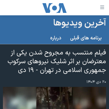
ینکهای
ابل
سترسی
آخرین ویدیوها
خانه
هش
نسخه سبک وب‌سایت
ه
برنامه های قبلی
درباره
حتوای
موضوع ها
صلی
فیلم منتسب به مجروح شدن یکی از
برنامه های تلویزیونی
ایران
هش
معترضان بر اثر شلیک نیروهای سرکوب
جدول برنامه ها
ه
آمریکا
فحه
جمهوری اسلامی در تهران - ۱۹ دی
صفحه‌های ویژه
جهان
صلی
فرکانس‌های صدای آمریکا
ورزشی
جام جهانی ۲۰۲۶
هش
۲۰ دی ۱۴۰۴
پخش رادیویی
ه
گزیده‌ها
عملیات خشم حماسی
ستجو
۲۵۰سالگی آمریکا
ویژه برنامه‌ها
یادگیری زبان انگلیسی
ویدیوها
بایگانی برنامه‌های تلویزیونی