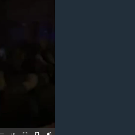
مستندها
فرهنگ و زندگی
حقوق شهروندی
انتخابات ریاست جمهوری آمریکا ۲۰۲۴
اقتصادی
حمله جمهوری اسلامی به اسرائیل
رمز مهسا
علم و فناوری
اسرائیل در جنگ
ورزش زنان در ایران
گالری عکس
اعتراضات زن، زندگی، آزادی
آرشیو پخش زنده
مجموعه مستندهای دادخواهی
تریبونال مردمی آبان ۹۸
دادگاه حمید نوری
چهل سال گروگان‌گیری
قانون شفافیت دارائی کادر رهبری ایران
اعتراضات مردمی آبان ۹۸
اسرائیل در جنگ
Auto
0:11