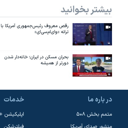
بیشتر بخوانید
رقص معروف رئیس‌جمهوری آمریکا با
ترانه «وای‌ام‌سی‌ای»
بحران مسکن در ایران؛ خانه‌دار شدن
دورتر از همیشه
در باره ما
خدمات
متمم بخش ۵۰۸
اپلیکیشن +VOA
منشور صدای آمریکا
فیلترشکن