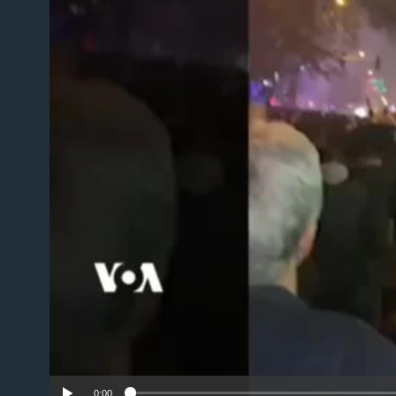
No m
0:00