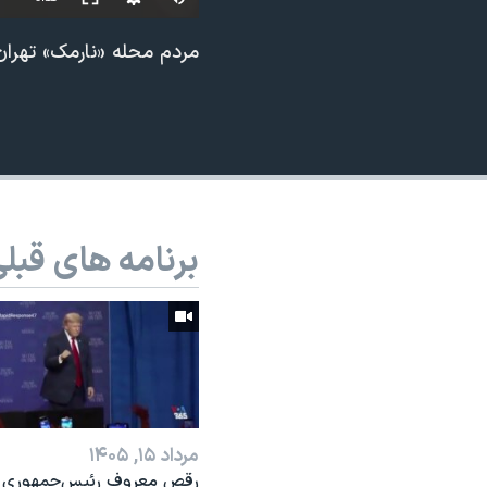
نرگس محمدی برنده جایزه نوبل صلح
240p
مردم محله «نارمک» تهران و
همایش محافظه‌کاران آمریکا «سی‌پک»
360p
صفحه‌های ویژه
480p
سفر پرزیدنت ترامپ به چین
برنامه های قبل
مرداد ۱۵, ۱۴۰۵
رقص معروف رئیس‌جمهوری