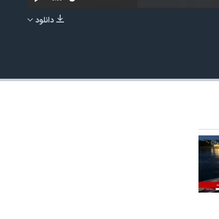
دانلود
EMBED
480p