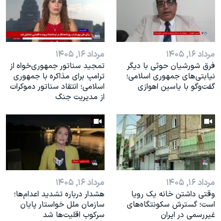
اسرائیل در جنگ
نرگس محمدی برنده جایزه نوبل صلح
همایش محافظه‌کاران آمریکا «سی‌پک»
مرداد ۱۶, ۱۴۰۵
مرداد ۱۶, ۱۴۰۵
صفحه‌های ویژه
فرق شورشیان حوثی با دیگر
تمجید سناتور جمهوری‌خواه از
سفر پرزیدنت ترامپ به چین
نیابتی‌های جمهوری اسلامی؛
ترامپ برای مذاکره با جمهوری
گفت‌وگو با یاسین اهوازی
اسلامی؛ انتقاد سناتور دموکرات
از مدیریت جنگ
مرداد ۱۶, ۱۴۰۵
مرداد ۱۶, ۱۴۰۵
وقتی داشتن خانه یک رویا
هشدار درباره تشدید اعدام‌ها؛
است؛ گسترش سکونتگاه‌های
سازمان ملل خواستار پایان
غیررسمی در ایران
سرکوب اقلیت‌ها شد