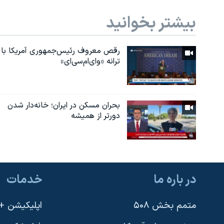
بیشتر بخوانید
رقص معروف رئیس‌جمهوری آمریکا با
ترانه «وای‌ام‌سی‌ای»
بحران مسکن در ایران؛ خانه‌دار شدن
دورتر از همیشه
در باره ما
خدمات
متمم بخش ۵۰۸
اپلیکیشن +VOA