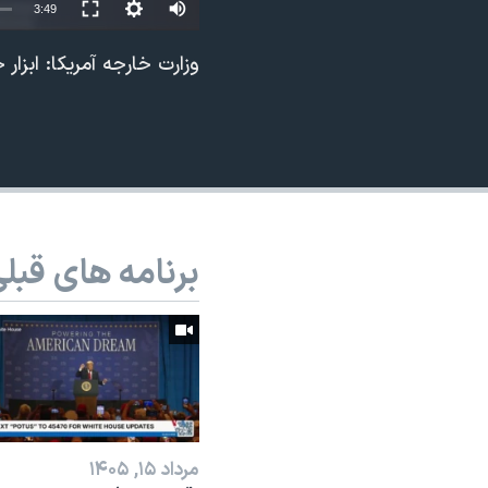
Auto
3:49
نرگس محمدی برنده جایزه نوبل صلح
240p
وزارت خارجه آمریکا: ابزار
همایش محافظه‌کاران آمریکا «سی‌پک»
360p
صفحه‌های ویژه
480p
سفر پرزیدنت ترامپ به چین
720p
1080p
برنامه های قبل
مرداد ۱۵, ۱۴۰۵