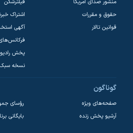
منشور صدای آمریکا
فیلترشکن
حقوق و مقررات
اشتراک خبرن
قوانین تالار
آگهی استخد
فرکانس‌های 
پخش رادیو
یادگیری زبان انگلیسی
نسخه سبک 
دنبال کنید
گوناگون
صفحه‌های ویژه
رؤسای جمهو
آرشیو پخش زنده
بایگانی برن
زبانهای مختلف