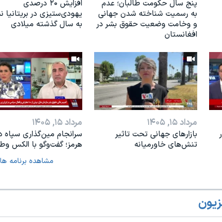
پنج سال حکومت طالبان؛ عدم
افزایش ۲۰ درصدی
به رسمیت شناخته شدن جهانی
یهودی‌ستیزی در بریتانیا 
و وخامت وضعیت حقوق بشر در
به سال گذشته میلادی
افغانستان
مرداد ۱۵, ۱۴۰۵
مرداد ۱۵, ۱۴۰۵
بازارهای جهانی تحت تاثیر
سرانجام مین‌گذاری‌ سپاه د
تنش‌های خاورمیانه
هرمز؛ گفت‌وگو با الکس وطن
مشاهده برنامه ها
زیون