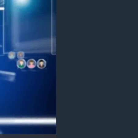
مستندها
فرهنگ و زندگی
حقوق شهروندی
انتخابات ریاست جمهوری آمریکا ۲۰۲۴
اقتصادی
حمله جمهوری اسلامی به اسرائیل
رمز مهسا
علم و فناوری
اسرائیل در جنگ
ورزش زنان در ایران
گالری عکس
اعتراضات زن، زندگی، آزادی
آرشیو پخش زنده
مجموعه مستندهای دادخواهی
تریبونال مردمی آبان ۹۸
دادگاه حمید نوری
چهل سال گروگان‌گیری
قانون شفافیت دارائی کادر رهبری ایران
اعتراضات مردمی آبان ۹۸
اسرائیل در جنگ