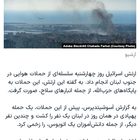
دنبال کنید
مستندها
فرهنگ و زندگی
حقوق شهروندی
انتخابات ریاست جمهوری آمریکا ۲۰۲۴
اقتصادی
حمله جمهوری اسلامی به اسرائیل
رمز مهسا
علم و فناوری
زبانهای مختلف
اسرائیل در جنگ
ورزش زنان در ایران
آرشیو
گالری عکس
اعتراضات زن، زندگی، آزادی
ارتش اسرائیل روز چهارشنبه سلسله‌ای از حملات هوایی در
آرشیو پخش زنده
مجموعه مستندهای دادخواهی
جنوب لبنان انجام داد. به گفته این ارتش، این حملات به
تریبونال مردمی آبان ۹۸
پایگاه‌های حزب‌الله، از جمله انبارهای سلاح، صورت گرفت.
دادگاه حمید نوری
به گزارش آسوشیتدپرس، پیش از این حملات، یک حمله
چهل سال گروگان‌گیری
پهپادی در همان روز در لبنان یک نفر را کشت و چندین نفر
قانون شفافیت دارائی کادر رهبری ایران
دیگر، از جمله دانش‌آموزان یک اتوبوس، را زخمی کرد.
اعتراضات مردمی آبان ۹۸