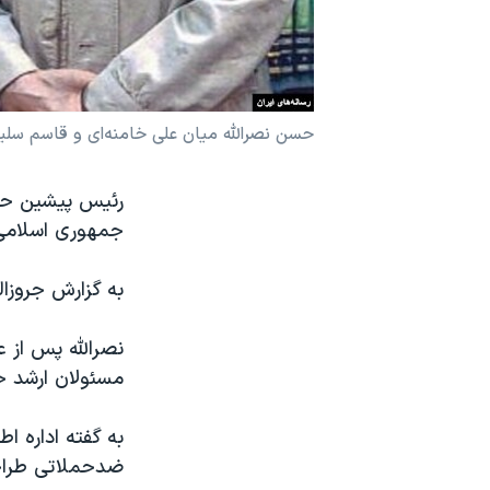
نرگس محمدی برنده جایزه نوبل صلح
همایش محافظه‌کاران آمریکا «سی‌پک»
صفحه‌های ویژه
حسن نصرالله میان علی خامنه‌ای و قاسم سلی
سفر پرزیدنت ترامپ به چین
رئیس پیشین حزب‌
جمهوری اسلامی 
به گزارش جروزال
نصرالله پس از 
مسئولان ارشد حز
به گفته اداره ا
ضدحملاتی طراحی 