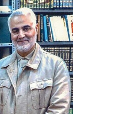
مستندها
فرهنگ و زندگی
حقوق شهروندی
انتخابات ریاست جمهوری آمریکا ۲۰۲۴
اقتصادی
حمله جمهوری اسلامی به اسرائیل
رمز مهسا
علم و فناوری
اسرائیل در جنگ
ورزش زنان در ایران
گالری عکس
اعتراضات زن، زندگی، آزادی
آرشیو پخش زنده
مجموعه مستندهای دادخواهی
تریبونال مردمی آبان ۹۸
دادگاه حمید نوری
چهل سال گروگان‌گیری
قانون شفافیت دارائی کادر رهبری ایران
اعتراضات مردمی آبان ۹۸
اسرائیل در جنگ