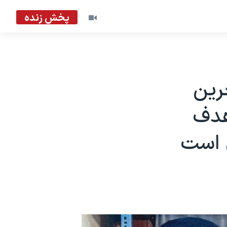
پخش زنده
رین
ا ۸۳ بمب هدف
 است