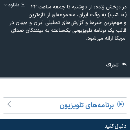
240p
دانلود
دنبال کنید
مستندها
فرهنگ و زندگی
در «پخش زنده» از دوشنبه تا جمعه ساعت ۲۲
360p
(۱۰ شب) به وقت ایران، مجموعه‌ای از تازه‌ترين
حقوق شهروندی
انتخابات ریاست جمهوری آمریکا ۲۰۲۴
و مهم‌ترین خبرها و گزارش‌هاى تحلیلی ایران و جهان در
480p
480p
360p
240p
Auto
اقتصادی
حمله جمهوری اسلامی به اسرائیل
قالب یک برنامه تلویزیونی یک‌ساعته به بینندگان صدای
720p
رمز مهسا
علم و فناوری
آمریکا ارائه می‌شود.
1080p
720p
زبانهای مختلف
1080p
اسرائیل در جنگ
ورزش زنان در ایران
گالری عکس
اعتراضات زن، زندگی، آزادی
اشتراک
آرشیو پخش زنده
مجموعه مستندهای دادخواهی
تریبونال مردمی آبان ۹۸
دادگاه حمید نوری
چهل سال گروگان‌گیری
برنامه‌های تلویزیون
قانون شفافیت دارائی کادر رهبری ایران
اعتراضات مردمی آبان ۹۸
دنبال کنید