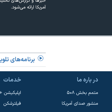
خبرها و گزارش‌هاى تحلیلی
نرگس محمدی برنده جایزه نوبل صلح
آمریکا ارائه می‌شود.
480p
همایش محافظه‌کاران آمریکا «سی‌پک»
720p
صفحه‌های ویژه
1080p
سفر پرزیدنت ترامپ به چین
برنامه‌های تلوی
در باره ما
خدمات
متمم بخش ۵۰۸
اپلیکیشن +VOA
منشور صدای آمریکا
فیلترشکن