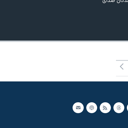
نندگان صدای
480p