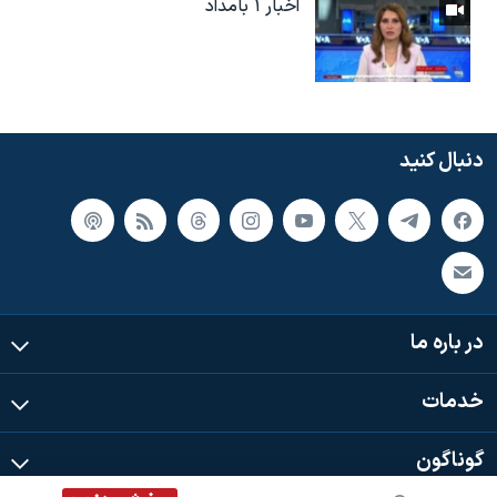
اخبار ۱ بامداد
دنبال کنید
در باره ما
خدمات
گوناگون