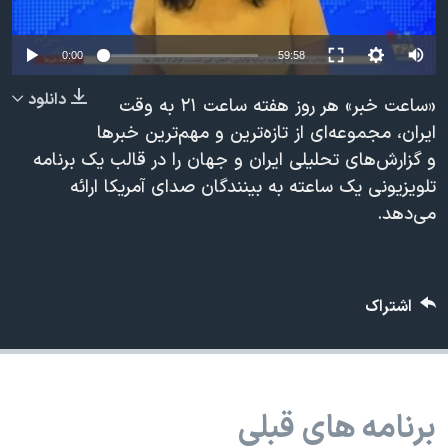
دنبال کنید
مستندها
فرهنگ و زندگی
Auto
حقوق شهروندی
انتخابات ریاست جمهوری آمریکا ۲۰۲۴
0:00
59:58
240p
اقتصادی
حمله جمهوری اسلامی به اسرائیل
دانلود
«ساعت خبر» هر روز هفته ساعت ۲۱ به وقت
360p
رمز مهسا
علم و فناوری
ایران، مجموعه‌ای از تازه‌ترين و مهم‌ترین خبرها
زبانهای مختلف
و گزارش‌هاى تحلیلی ایران و جهان را در قالب یک برنامه
480p
اسرائیل در جنگ
ورزش زنان در ایران
480p
360p
240p
Auto
تلویزیونی یک ساعته به بینندگان صدای آمریکا ارائه
720p
گالری عکس
اعتراضات زن، زندگی، آزادی
می‌دهد.
1080p
720p
1080p
آرشیو پخش زنده
مجموعه مستندهای دادخواهی
تریبونال مردمی آبان ۹۸
اشتراک
دادگاه حمید نوری
چهل سال گروگان‌گیری
قانون شفافیت دارائی کادر رهبری ایران
برنامه های قبلی
اعتراضات مردمی آبان ۹۸