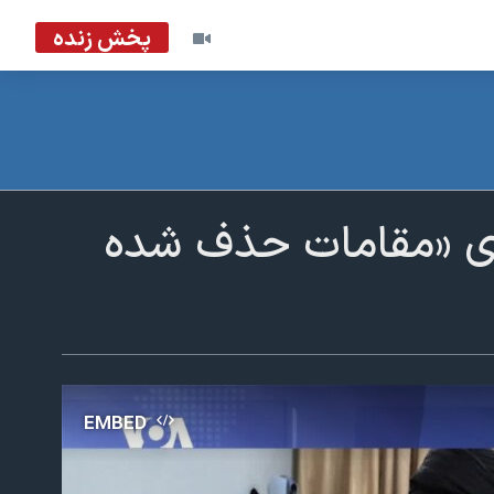
پخش زنده
ی «مقامات حذف شده
EMBED