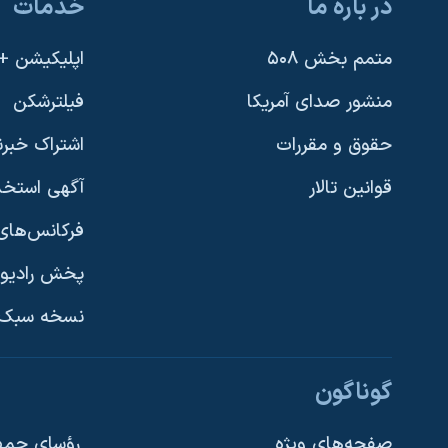
در باره ما
خدمات
متمم بخش ۵۰۸
اپلیکیشن +VOA
منشور صدای آمریکا
فیلترشکن
حقوق و مقررات
اشتراک خبرن
قوانین تالار
آگهی استخد
فرکانس‌های 
پخش رادیو
یادگیری زبان انگلیسی
نسخه سبک 
دنبال کنید
گوناگون
صفحه‌های ویژه
رؤسای جمهو