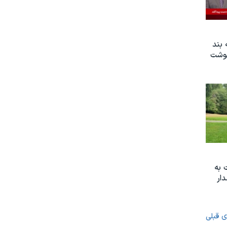
 بند
نوشت
 به
ار
ی قبلی