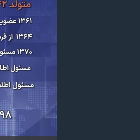
مستندها
فرهنگ و زندگی
حقوق شهروندی
انتخابات ریاست جمهوری آمریکا ۲۰۲۴
اقتصادی
حمله جمهوری اسلامی به اسرائیل
رمز مهسا
علم و فناوری
اسرائیل در جنگ
ورزش زنان در ایران
گالری عکس
اعتراضات زن، زندگی، آزادی
آرشیو پخش زنده
مجموعه مستندهای دادخواهی
تریبونال مردمی آبان ۹۸
دادگاه حمید نوری
چهل سال گروگان‌گیری
قانون شفافیت دارائی کادر رهبری ایران
اعتراضات مردمی آبان ۹۸
اسرائیل در جنگ