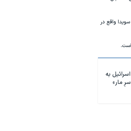
ویدا واقع در
است.
اسرائيل به
رِ مار»