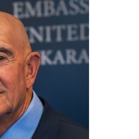
مستندها
فرهنگ و زندگی
حقوق شهروندی
انتخابات ریاست جمهوری آمریکا ۲۰۲۴
اقتصادی
حمله جمهوری اسلامی به اسرائیل
رمز مهسا
علم و فناوری
اسرائیل در جنگ
ورزش زنان در ایران
گالری عکس
اعتراضات زن، زندگی، آزادی
آرشیو پخش زنده
مجموعه مستندهای دادخواهی
تریبونال مردمی آبان ۹۸
دادگاه حمید نوری
چهل سال گروگان‌گیری
قانون شفافیت دارائی کادر رهبری ایران
اعتراضات مردمی آبان ۹۸
اسرائیل در جنگ