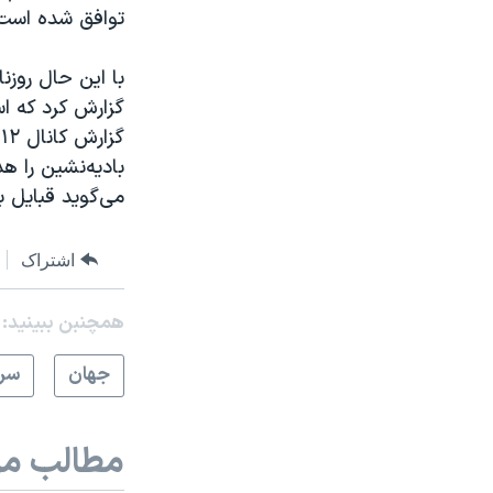
توافق شده است 
با این حال روزن
گزارش کرد که ا
گ
بادیه‌نشین را ه
می‌گوید قبایل ب
اشتراک
همچنبن ببینید:
جهان
سرخ
مطالب مر