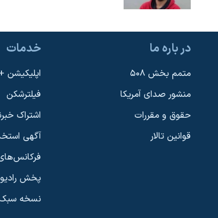
در باره ما
خدمات
متمم بخش ۵۰۸
اپلیکیشن +VOA
منشور صدای آمریکا
فیلترشکن
حقوق و مقررات
اشتراک خبرن
قوانین تالار
آگهی استخد
فرکانس‌های 
پخش رادیو
یادگیری زبان انگلیسی
نسخه سبک 