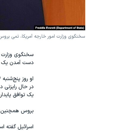
نرگس محمدی برنده جایزه نوبل صلح
همایش محافظه‌کاران آمریکا «سی‌پک»
صفحه‌های ویژه
سخنگوی وزارت امور خارجه آمریکا، تمی بروس 
سفر پرزیدنت ترامپ به چین
سخنگوی وزارت ام
دست آمدن یک تو
در حال رایزنی د
یک توافق پایدا
بروس همچنین تأ
اسرائيل گفته ا