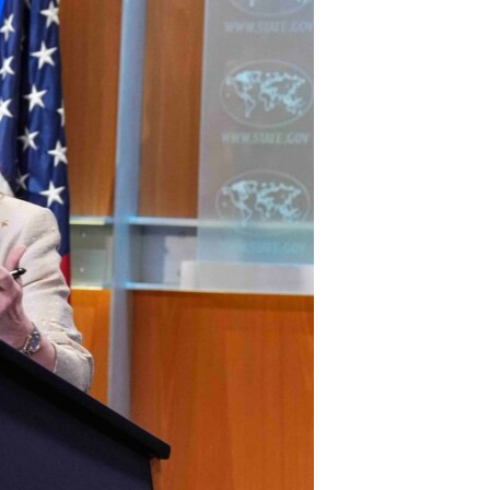
مستندها
فرهنگ و زندگی
حقوق شهروندی
انتخابات ریاست جمهوری آمریکا ۲۰۲۴
اقتصادی
حمله جمهوری اسلامی به اسرائیل
رمز مهسا
علم و فناوری
اسرائیل در جنگ
ورزش زنان در ایران
گالری عکس
اعتراضات زن، زندگی، آزادی
آرشیو پخش زنده
مجموعه مستندهای دادخواهی
تریبونال مردمی آبان ۹۸
دادگاه حمید نوری
چهل سال گروگان‌گیری
قانون شفافیت دارائی کادر رهبری ایران
اعتراضات مردمی آبان ۹۸
اسرائیل در جنگ