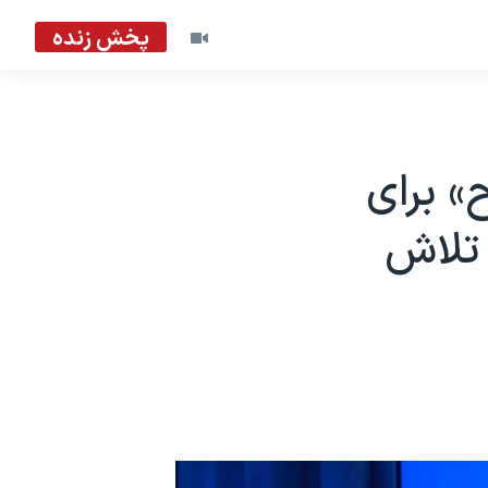
پخش زنده
» برای
 تلاش