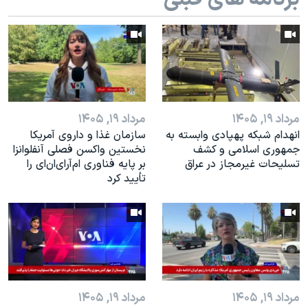
اسرائیل در جنگ
نرگس محمدی برنده جایزه نوبل صلح
همایش محافظه‌کاران آمریکا «سی‌پک»
صفحه‌های ویژه
سفر پرزیدنت ترامپ به چین
مرداد ۱۹, ۱۴۰۵
مرداد ۱۹, ۱۴۰۵
انهدام شبکه پهپادی وابسته به
سازمان غذا و داروی آمریکا
جمهوری اسلامی و کشف
نخستین واکسن فصلی آنفلوانزا
تسلیحات غیرمجاز در عراق
بر پایه فناوری ام‌آر‌ای‌ان‌ای را
تأیید کرد
مرداد ۱۹, ۱۴۰۵
مرداد ۱۹, ۱۴۰۵